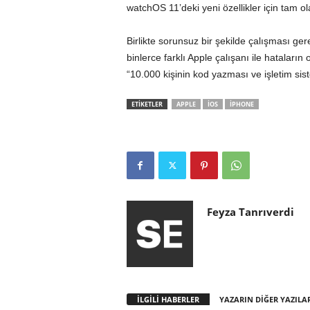
watchOS 11’deki yeni özellikler için tam o
Birlikte sorunsuz bir şekilde çalışması gere
binlerce farklı Apple çalışanı ile hataların o
“10.000 kişinin kod yazması ve işletim si
ETİKETLER
APPLE
IOS
IPHONE
Feyza Tanrıverdi
İLGİLİ HABERLER
YAZARIN DİĞER YAZILA