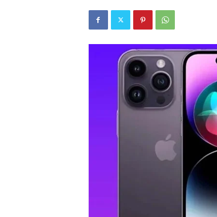
r
l
i
E
l
m
a