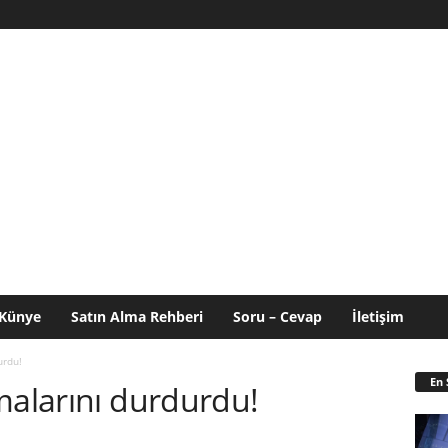
Künye
Satın Alma Rehberi
Soru – Cevap
İletişim
urdu!
En 
malarını durdurdu!