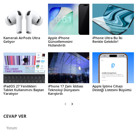
Kameralı AirPods Ultra
Apple iPhone
iPhone Ultra Bu İki
Geliyor
Güncellemesini
Renkle Gelebilir!
Hızlandırdı
iPadOS 27 Yenilikleri
iPhone 17 Zam İddiası
Apple İşitme Cihazı
Tablet Kullanımını Baştan
Teknoloji Dünyasını
Desteği Listesini Büyüttü
Yaratıyor
Karıştırdı
CEVAP VER