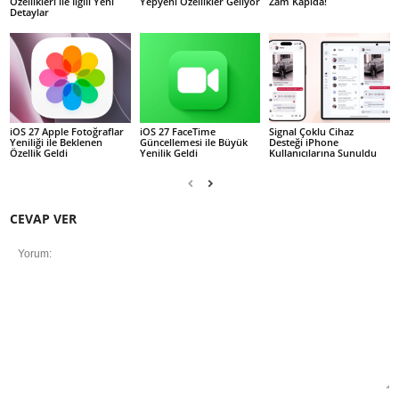
Özellikleri ile İlgili Yeni
Yepyeni Özellikler Geliyor
Zam Kapıda!
Detaylar
iOS 27 Apple Fotoğraflar
iOS 27 FaceTime
Signal Çoklu Cihaz
Yeniliği ile Beklenen
Güncellemesi ile Büyük
Desteği iPhone
Özellik Geldi
Yenilik Geldi
Kullanıcılarına Sunuldu
CEVAP VER