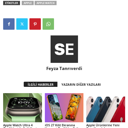
ETİKETLER
APPLE
APPLE WATCH
Feyza Tanrıverdi
İLGİLİ HABERLER
YAZARIN DİĞER YAZILARI
Apple Watch Ultra 4
iOS 27 Kilit Ekranına
Apple Ürünlerine Yeni