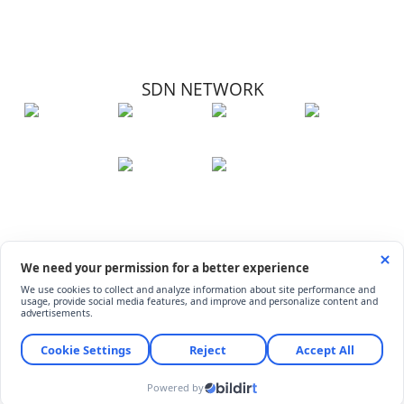
SDN NETWORK
Hakkımızda
Künye
İletişim
Çerez Kullanımı
Soru-Cevap
©
ShiftDelete.Net