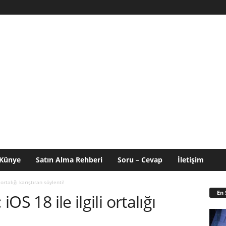
Künye
Satın Alma Rehberi
Soru – Cevap
İletişim
 ortalığı karıştıran söylenti!
En 
iOS 18 ile ilgili ortalığı