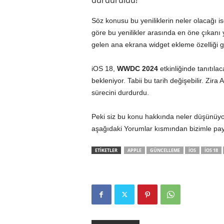
durduruldu!
Söz konusu bu yeniliklerin neler olacağı i
göre bu yenilikler arasında en öne çıkan
gelen ana ekrana widget ekleme özelliği gibi 
iOS 18,
WWDC 2024
etkinliğinde tanıtıla
bekleniyor. Tabii bu tarih değişebilir. Zira
sürecini durdurdu.
Peki siz bu konu hakkında neler düşünüyor
aşağıdaki Yorumlar kısmından bizimle payla
ETİKETLER
APPLE
GÜNCELLEME
IOS
IOS 18