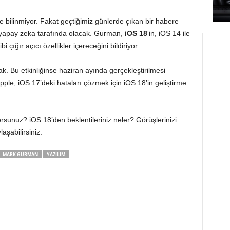
se bilinmiyor. Fakat geçtiğimiz günlerde çıkan bir habere
ı yapay zeka tarafında olacak. Gurman,
iOS 18
‘in, iOS 14 ile
çığır açıcı özellikler içereceğini bildiriyor.
cak. Bu etkinliğinse haziran ayında gerçekleştirilmesi
 Apple, iOS 17’deki hataları çözmek için iOS 18’in geliştirme
sunuz? iOS 18’den beklentileriniz neler? Görüşlerinizi
şabilirsiniz.
MARK GURMAN
YAZILIM