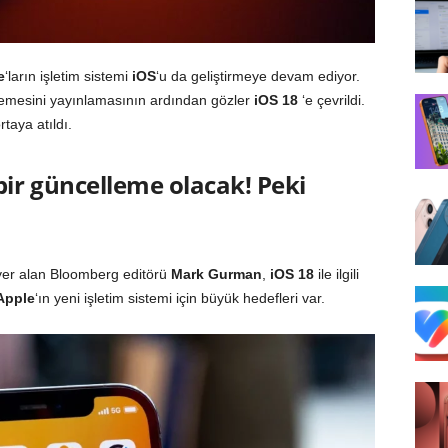
e
‘ların işletim sistemi
iOS
‘u da geliştirmeye devam ediyor.
emesini yayınlamasının ardından gözler
iOS 18
‘e çevrildi.
taya atıldı.
bir güncelleme olacak! Peki
a yer alan Bloomberg editörü
Mark Gurman
,
iOS 18
ile ilgili
Apple
‘ın yeni işletim sistemi için büyük hedefleri var.