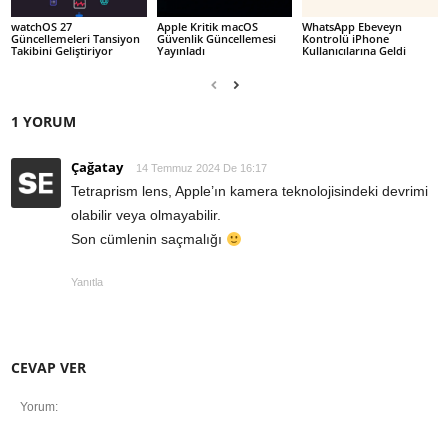
watchOS 27
Apple Kritik macOS
WhatsApp Ebeveyn
Güncellemeleri Tansiyon
Güvenlik Güncellemesi
Kontrolü iPhone
Takibini Geliştiriyor
Yayınladı
Kullanıcılarına Geldi
1 YORUM
Çağatay
14 Temmuz 2024 De 16:17
Tetraprism lens, Apple’ın kamera teknolojisindeki devrimi
olabilir veya olmayabilir.
Son cümlenin saçmalığı
Yanıtla
CEVAP VER