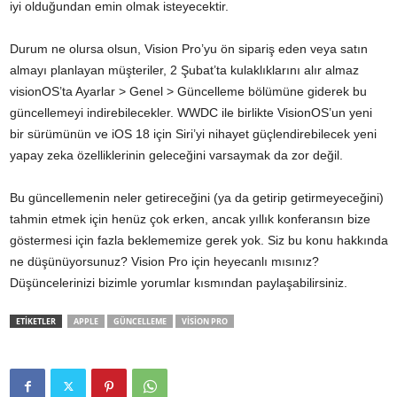
iyi olduğundan emin olmak isteyecektir.
Durum ne olursa olsun, Vision Pro’yu ön sipariş eden veya satın
almayı planlayan müşteriler, 2 Şubat’ta kulaklıklarını alır almaz
visionOS’ta Ayarlar > Genel > Güncelleme bölümüne giderek bu
güncellemeyi indirebilecekler. WWDC ile birlikte VisionOS’un yeni
bir sürümünün ve iOS 18 için Siri’yi nihayet güçlendirebilecek yeni
yapay zeka özelliklerinin geleceğini varsaymak da zor değil.
Bu güncellemenin neler getireceğini (ya da getirip getirmeyeceğini)
tahmin etmek için henüz çok erken, ancak yıllık konferansın bize
göstermesi için fazla beklememize gerek yok. Siz bu konu hakkında
ne düşünüyorsunuz? Vision Pro için heyecanlı mısınız?
Düşüncelerinizi bizimle yorumlar kısmından paylaşabilirsiniz.
ETİKETLER
APPLE
GÜNCELLEME
VISION PRO