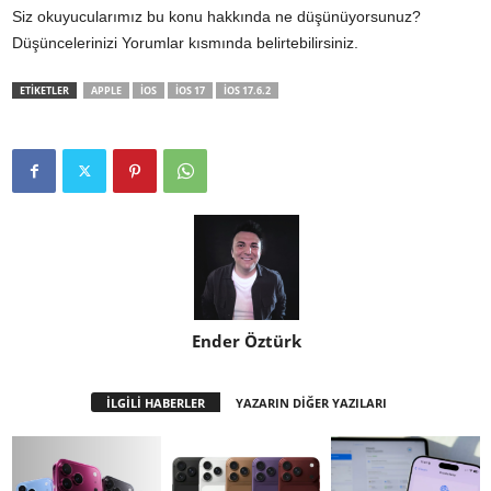
Siz okuyucularımız bu konu hakkında ne düşünüyorsunuz?
Düşüncelerinizi Yorumlar kısmında belirtebilirsiniz.
ETİKETLER
APPLE
IOS
IOS 17
IOS 17.6.2
Ender Öztürk
İLGİLİ HABERLER
YAZARIN DİĞER YAZILARI