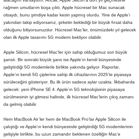
alacağını varsaydım. Ancak, Apple Silicon’a dört yıl geçmesine
rağmen umutlarım boşa çıktı. Apple hücresel bir Mac sunacak
olsaydı, bunu şimdiye kadar kesin yapmış olurdu. Yine de Apple’ı
yakından takip ediyorsanız, şirketin beklediği bir büyük fırsat daha
olduğunu biliyorsunuzdur. Hücresel Mac’ler, önümüzdeki yıl gelecek
olan ilk Apple tasarımı 5G modemi bekliyor olabilir.
Apple Silicon, hücresel Mac’ler için sahip olduğumuz son büyük
şanstı. Bir sonraki büyük şans ise Apple’ın kendi bünyesinde
geliştirdiği 5G modemlerle birlikte yakında geliyor. Raporlar,
Apple’ın kendi 5G çiplerine sahip ilk cihazlarının 2025’te piyasaya
sürüleceğini gösteriyor. Bu ilk ürün sadece aylar uzakta. İlkbaharda
gelecek: yeni iPhone SE 4. Apple’ın 5G teknolojisinin piyasaya
sürülmesinin iyi gitmesi halinde, ilk hücresel Mac’lerin çıkış zamanı
da gelmiş olabilir.
Hem MacBook Air’ler hem de MacBook Pro’lar Apple Silicon ile
çalıştığı ve Apple’ın kendi bünyesinde geliştirdiği 5G modemlerinin
gelişiyle birlikte, bu uzun zamandır beklenen özelliğin Mac’e