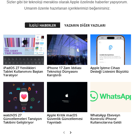
Sizler gibi bir teknoloji meraklısı olarak Apple özelinde haberler yapıyorum.
Umarım özenle hazırlanan içeriklerimizi beğenirsiniz.
İLGİLİ HABERLER
YAZARIN DİĞER YAZILARI
iPadOS 27 Yenilikleri
iPhone 17 Zam İddiası
Apple İşitme Cihazı
Tablet Kullanımını Baştan
Teknoloji Dünyasını
Desteği Listesini Büyüttü
Yaratıyor
Karıştırdı
watchOS 27
Apple Kritik macOS
WhatsApp Ebeveyn
Güncellemeleri Tansiyon
Güvenlik Güncellemesi
Kontrolü iPhone
Takibini Geliştiriyor
Yayınladı
Kullanıcılarına Geldi