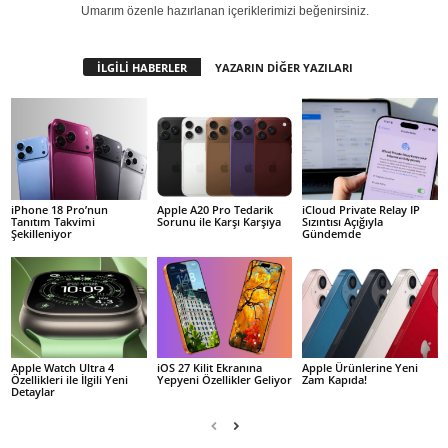
Umarım özenle hazırlanan içeriklerimizi beğenirsiniz.
İLGİLİ HABERLER
YAZARIN DİĞER YAZILARI
iPhone 18 Pro’nun
Apple A20 Pro Tedarik
iCloud Private Relay IP
Tanıtım Takvimi
Sorunu ile Karşı Karşıya
Sızıntısı Açığıyla
Şekilleniyor
Gündemde
Apple Watch Ultra 4
iOS 27 Kilit Ekranına
Apple Ürünlerine Yeni
Özellikleri ile İlgili Yeni
Yepyeni Özellikler Geliyor
Zam Kapıda!
Detaylar