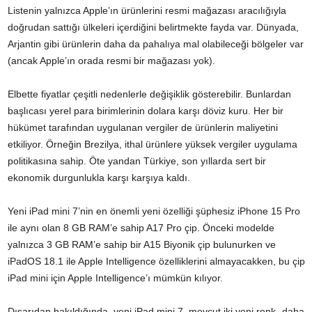
Listenin yalnızca Apple’ın ürünlerini resmi mağazası aracılığıyla
doğrudan sattığı ülkeleri içerdiğini belirtmekte fayda var. Dünyada,
Arjantin gibi ürünlerin daha da pahalıya mal olabileceği bölgeler var
(ancak Apple’ın orada resmi bir mağazası yok).
Elbette fiyatlar çeşitli nedenlerle değişiklik gösterebilir. Bunlardan
başlıcası yerel para birimlerinin dolara karşı döviz kuru. Her bir
hükümet tarafından uygulanan vergiler de ürünlerin maliyetini
etkiliyor. Örneğin Brezilya, ithal ürünlere yüksek vergiler uygulama
politikasına sahip. Öte yandan Türkiye, son yıllarda sert bir
ekonomik durgunlukla karşı karşıya kaldı.
Yeni iPad mini 7’nin en önemli yeni özelliği şüphesiz iPhone 15 Pro
ile aynı olan 8 GB RAM’e sahip A17 Pro çip. Önceki modelde
yalnızca 3 GB RAM’e sahip bir A15 Biyonik çip bulunurken ve
iPadOS 18.1 ile Apple Intelligence özelliklerini almayacakken, bu çip
iPad mini için Apple Intelligence’ı mümkün kılıyor.
Dışarıdan bakıldığında, yeni iPad mini 7, mevcut iki yeni renk -daha