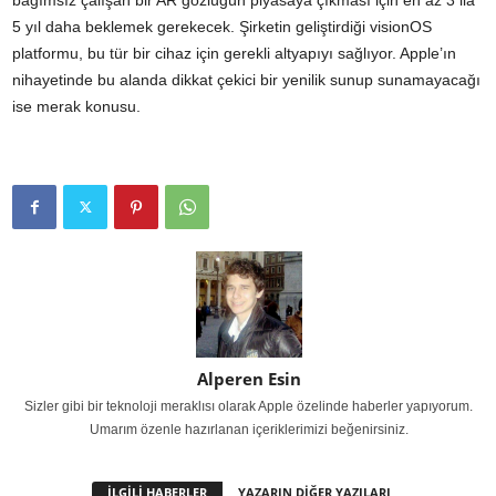
bağımsız çalışan bir AR gözlüğün piyasaya çıkması için en az 3 ila
5 yıl daha beklemek gerekecek. Şirketin geliştirdiği visionOS
platformu, bu tür bir cihaz için gerekli altyapıyı sağlıyor. Apple’ın
nihayetinde bu alanda dikkat çekici bir yenilik sunup sunamayacağı
ise merak konusu.
Alperen Esin
Sizler gibi bir teknoloji meraklısı olarak Apple özelinde haberler yapıyorum.
Umarım özenle hazırlanan içeriklerimizi beğenirsiniz.
İLGİLİ HABERLER
YAZARIN DİĞER YAZILARI