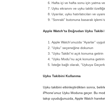
Hafta içi ve hafta sonu için yatma v
Uyku ekranını ve uyku takibi özelliğin
Uyarılar, uyku hatırlatıcıları ve uya
“Sonraki” butonuna basarak işlemi 
Apple Watch’ta Doğrudan Uyku Takibi E
Apple Watch’unuzda “Ayarlar” uygul
“Uyku” seçeneğine dokunun
“Uyku Takibi”ni açık konuma getirin
“Uyku Modu”nu açık konuma getirin
İsteğe bağlı olarak, “Uykuya Geçerken
Uyku Takibini Kullanma
Uyku takibini etkinleştirdikten sonra, beli
iPhone’unuz Uyku Moduna geçer. Bu mod, bil
takıp uyuduğunuzda, Apple Watch hareketler