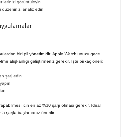
ilerinizi görüntüleyin
u düzeninizi analiz edin
 uygulamalar
ulardan biri pil yönetimidir. Apple Watch’unuzu gece
me alışkanlığı geliştirmeniz gerekir. İşte birkaç öneri:
n şarj edin
 yapın
kın
abilmesi için en az %30 şarjı olması gerekir. İdeal
 şarjla başlamanız önerilir.