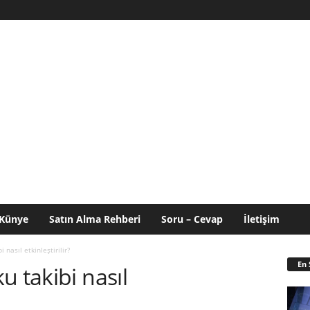
Künye
Satın Alma Rehberi
Soru – Cevap
İletişim
 nasıl etkinleştirilir?
En 
u takibi nasıl