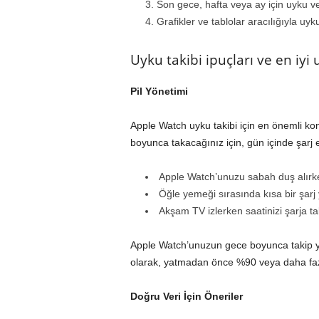
Son gece, hafta veya ay için uyku ver
Grafikler ve tablolar aracılığıyla uyk
Uyku takibi ipuçları ve en iyi
Pil Yönetimi
Apple Watch uyku takibi için en önemli kon
boyunca takacağınız için, gün içinde şarj et
Apple Watch’unuzu sabah duş alırke
Öğle yemeği sırasında kısa bir şarj
Akşam TV izlerken saatinizi şarja ta
Apple Watch’unuzun gece boyunca takip yap
olarak, yatmadan önce %90 veya daha fazla
Doğru Veri İçin Öneriler