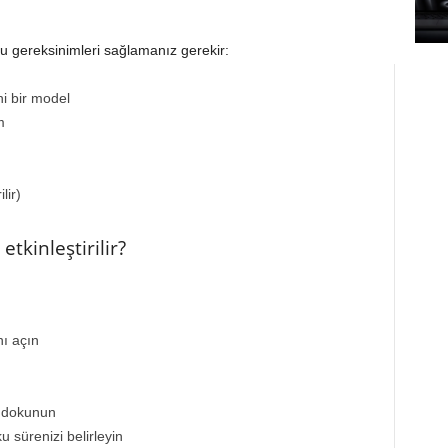
şu gereksinimleri sağlamanız gerekir:
i bir model
m
lir)
tkinleştirilir?
ı açın
e dokunun
sürenizi belirleyin