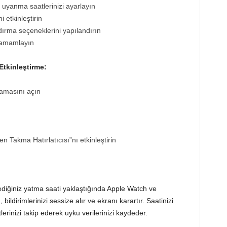
e uyanma saatlerinizi ayarlayın
i etkinleştirin
ndırma seçeneklerini yapılandırın
tamamlayın
tkinleştirme:
amasını açın
 Takma Hatırlatıcısı”nı etkinleştirin
rlediğiniz yatma saati yaklaştığında Apple Watch ve
dirimlerinizi sessize alır ve ekranı karartır. Saatinizi
inizi takip ederek uyku verilerinizi kaydeder.