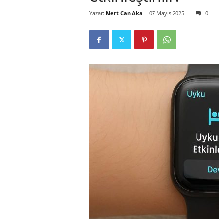
Yazar:
Mert Can Aka
-
07 Mayıs 2025
0
r
l
i
E
l
m
a