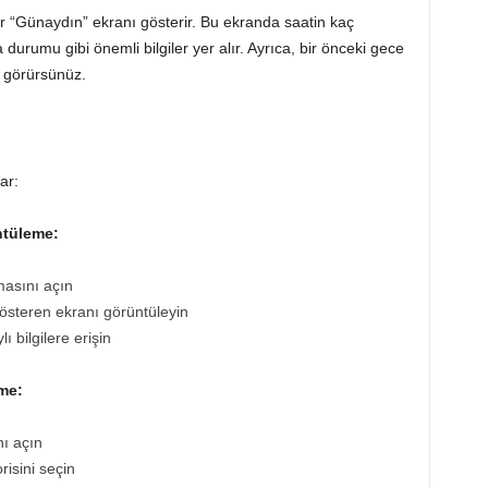
r “Günaydın” ekranı gösterir. Bu ekranda saatin kaç
durumu gibi önemli bilgiler yer alır. Ayrıca, bir önceki gece
e görürsünüz.
ar:
ntüleme:
asını açın
gösteren ekranı görüntüleyin
 bilgilere erişin
me:
ı açın
isini seçin