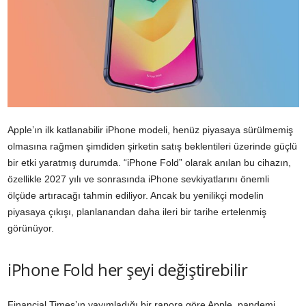
Apple’ın ilk katlanabilir iPhone modeli, henüz piyasaya sürülmemiş
olmasına rağmen şimdiden şirketin satış beklentileri üzerinde güçlü
bir etki yaratmış durumda. “iPhone Fold” olarak anılan bu cihazın,
özellikle 2027 yılı ve sonrasında iPhone sevkiyatlarını önemli
ölçüde artıracağı tahmin ediliyor. Ancak bu yenilikçi modelin
piyasaya çıkışı, planlanandan daha ileri bir tarihe ertelenmiş
görünüyor.
iPhone Fold her şeyi değiştirebilir
Financial Times’ın yayımladığı bir rapora göre Apple, pandemi