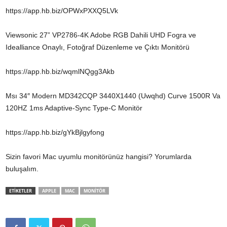
https://app.hb.biz/OPWxPXXQ5LVk
Viewsonic 27” VP2786-4K Adobe RGB Dahili UHD Fogra ve
Idealliance Onaylı, Fotoğraf Düzenleme ve Çıktı Monitörü
https://app.hb.biz/wqmlNQgg3Akb
Msı 34″ Modern MD342CQP 3440X1440 (Uwqhd) Curve 1500R Va
120HZ 1ms Adaptive-Sync Type-C Monitör
https://app.hb.biz/gYkBjlgyfong
Sizin favori Mac uyumlu monitörünüz hangisi? Yorumlarda
buluşalım.
ETİKETLER
APPLE
MAC
MONITÖR