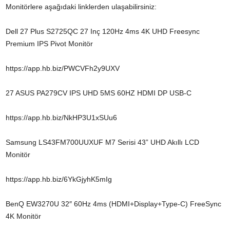
Monitörlere aşağıdaki linklerden ulaşabilirsiniz:
Dell 27 Plus S2725QC 27 Inç 120Hz 4ms 4K UHD Freesync
Premium IPS Pivot Monitör
https://app.hb.biz/PWCVFh2y9UXV
27 ASUS PA279CV IPS UHD 5MS 60HZ HDMI DP USB-C
https://app.hb.biz/NkHP3U1xSUu6
Samsung LS43FM700UUXUF M7 Serisi 43” UHD Akıllı LCD
Monitör
https://app.hb.biz/6YkGjyhK5mIg
BenQ EW3270U 32″ 60Hz 4ms (HDMI+Display+Type-C) FreeSync
4K Monitör