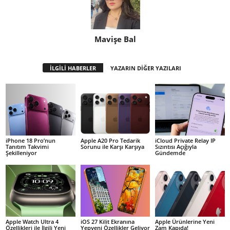
Mavişe Bal
İLGİLİ HABERLER
YAZARIN DİĞER YAZILARI
iPhone 18 Pro’nun
Apple A20 Pro Tedarik
iCloud Private Relay IP
Tanıtım Takvimi
Sorunu ile Karşı Karşıya
Sızıntısı Açığıyla
Şekilleniyor
Gündemde
Apple Watch Ultra 4
iOS 27 Kilit Ekranına
Apple Ürünlerine Yeni
Özellikleri ile İlgili Yeni
Yepyeni Özellikler Geliyor
Zam Kapıda!