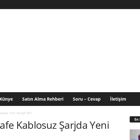
Künye
Satın Alma Rehberi
Soru – Cevap
İletişim
arjda Yeni Seviye Mi?
En 
fe Kablosuz Şarjda Yeni