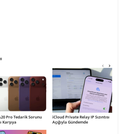
RI
A20 Pro Tedarik Sorunu
iCloud Private Relay IP Sızıntısı
şı Karşıya
Açığıyla Gündemde