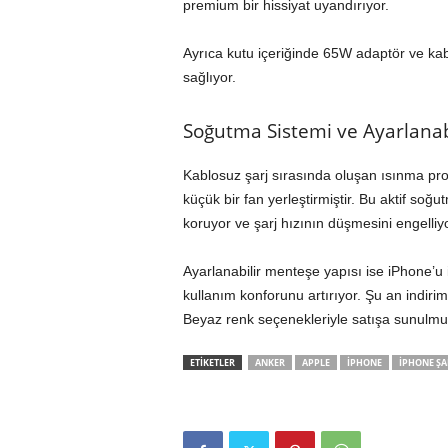
premium bir hissiyat uyandırıyor.
Ayrıca kutu içeriğinde 65W adaptör ve kabl
sağlıyor.
Soğutma Sistemi ve Ayarlanab
Kablosuz şarj sırasında oluşan ısınma pro
küçük bir fan yerleştirmiştir. Bu aktif soğu
koruyor ve şarj hızının düşmesini engelliyo
Ayarlanabilir menteşe yapısı ise iPhone’u
kullanım konforunu artırıyor. Şu an indiri
Beyaz renk seçenekleriyle satışa sunulm
ETİKETLER
ANKER
APPLE
IPHONE
IPHONE ŞAR