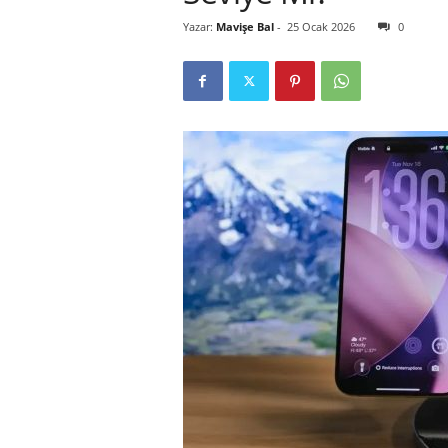
Yazar:
Mavişe Bal
-
25 Ocak 2026
0
r
l
i
E
l
m
a