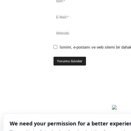
Ismimi, e-postamı ve web sitemi bir dahak