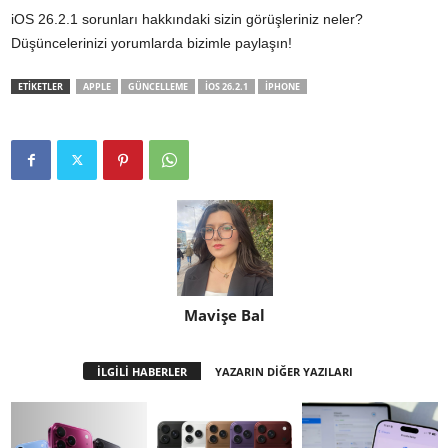
iOS 26.2.1 sorunları hakkındaki sizin görüşleriniz neler?
Düşüncelerinizi yorumlarda bizimle paylaşın!
ETİKETLER
APPLE
GÜNCELLEME
IOS 26.2.1
IPHONE
Mavişe Bal
İLGİLİ HABERLER
YAZARIN DİĞER YAZILARI