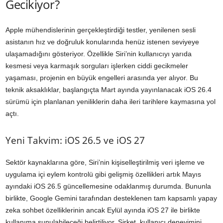
Gecikiyor?
Apple mühendislerinin gerçekleştirdiği testler, yenilenen sesli
asistanın hız ve doğruluk konularında henüz istenen seviyeye
ulaşamadığını gösteriyor. Özellikle Siri’nin kullanıcıyı yarıda
kesmesi veya karmaşık sorguları işlerken ciddi gecikmeler
yaşaması, projenin en büyük engelleri arasında yer alıyor. Bu
teknik aksaklıklar, başlangıçta Mart ayında yayınlanacak iOS 26.4
sürümü için planlanan yeniliklerin daha ileri tarihlere kaymasına yol
açtı.
Yeni Takvim: iOS 26.5 ve iOS 27
Sektör kaynaklarına göre, Siri’nin kişiselleştirilmiş veri işleme ve
uygulama içi eylem kontrolü gibi gelişmiş özellikleri artık Mayıs
ayındaki iOS 26.5 güncellemesine odaklanmış durumda. Bununla
birlikte, Google Gemini tarafından desteklenen tam kapsamlı yapay
zeka sohbet özelliklerinin ancak Eylül ayında iOS 27 ile birlikte
kullanıma sunulabileceği belirtiliyor. Şirket, kullanıcı deneyimini