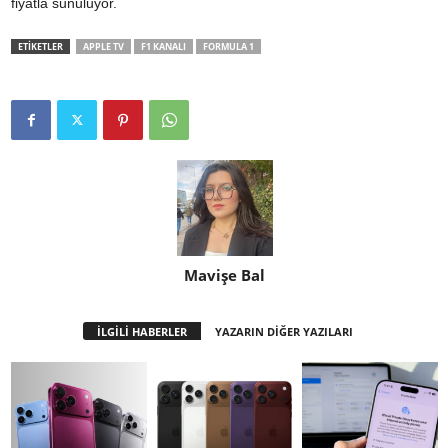
fiyatla sunuluyor.
ETİKETLER
APPLE TV
F1 KANALI
FORMULA 1
Mavişe Bal
İLGİLİ HABERLER
YAZARIN DİĞER YAZILARI