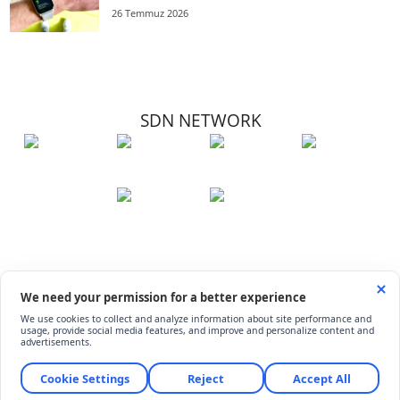
26 Temmuz 2026
SDN NETWORK
Hakkımızda
Künye
İletişim
Çerez Kullanımı
Soru-Cevap
©
ShiftDelete.Net