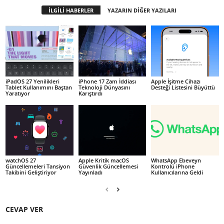
İLGİLİ HABERLER
YAZARIN DİĞER YAZILARI
iPadOS 27 Yenilikleri
iPhone 17 Zam İddiası
Apple İşitme Cihazı
Tablet Kullanımını Baştan
Teknoloji Dünyasını
Desteği Listesini Büyüttü
Yaratıyor
Karıştırdı
watchOS 27
Apple Kritik macOS
WhatsApp Ebeveyn
Güncellemeleri Tansiyon
Güvenlik Güncellemesi
Kontrolü iPhone
Takibini Geliştiriyor
Yayınladı
Kullanıcılarına Geldi
CEVAP VER