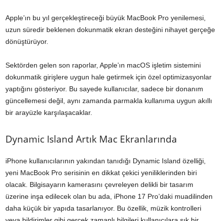
Apple’ın bu yıl gerçekleştireceği büyük MacBook Pro yenilemesi,
uzun süredir beklenen dokunmatik ekran desteğini nihayet gerçeğe
dönüştürüyor.
Sektörden gelen son raporlar, Apple’ın macOS işletim sistemini
dokunmatik girişlere uygun hale getirmek için özel optimizasyonlar
yaptığını gösteriyor. Bu sayede kullanıcılar, sadece bir donanım
güncellemesi değil, aynı zamanda parmakla kullanıma uygun akıllı
bir arayüzle karşılaşacaklar.
Dynamic Island Artık Mac Ekranlarında
iPhone kullanıcılarının yakından tanıdığı Dynamic Island özelliği,
yeni MacBook Pro serisinin en dikkat çekici yeniliklerinden biri
olacak. Bilgisayarın kamerasını çevreleyen delikli bir tasarım
üzerine inşa edilecek olan bu ada, iPhone 17 Pro’daki muadilinden
daha küçük bir yapıda tasarlanıyor. Bu özellik, müzik kontrolleri
veya bildirimler gibi gerçek zamanlı bilgileri kullanıcılara şık bir