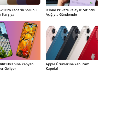
A20 Pro Tedarik Sorunu
iCloud Private Relay IP Sızıntısı
şı Karşıya
Açığıyla Gündemde
Kilit Ekranına Yepyeni
Apple Ürünlerine Yeni Zam
ler Geliyor
Kapıda!