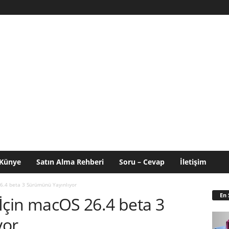
Künye
Satın Alma Rehberi
Soru – Cevap
İletişim
26.4 beta 3 Sürümünü Yayınlıyor
En 
r İçin macOS 26.4 beta 3
yor