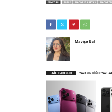
ETİKETLER
APPLE
MACOS 26.4 BETA 3
MACOS TA
Mavişe Bal
İLGİLİ HABERLER
YAZARIN DİĞER YAZILA