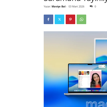
Yazar:
Mavişe Bal
-
03 Mart 2026
0
r
l
i
E
l
m
a