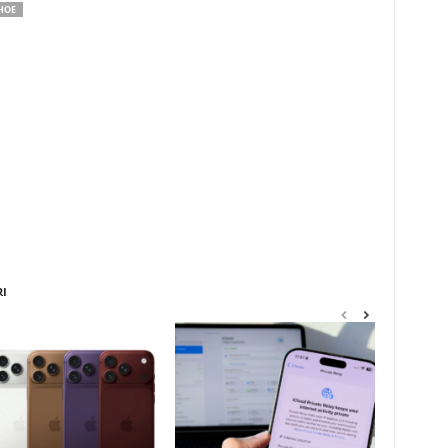
HOE
RI