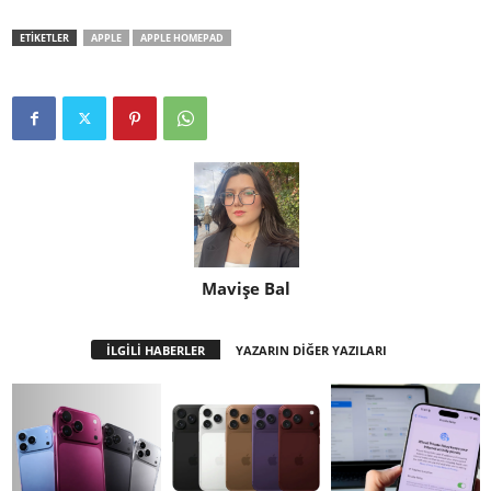
ETİKETLER
APPLE
APPLE HOMEPAD
Mavişe Bal
İLGİLİ HABERLER
YAZARIN DİĞER YAZILARI