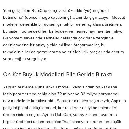
Yeni geliştirilen RubiCap çerçevesi, özellikle “yoğun görsel
betimleme” (dense image captioning) alanında çığır açıyor. Mevcut
modeller genellikle bir görsel için tek bir genel açıklama üretirken,
bu sistem görseldeki her bir bölgeyi ve nesneyi ayrı ayrı tanımlıyor.
Bu yöntem sayesinde sahneler hakkında çok daha zengin ve
derinlemesine bir anlayış elde ediliyor. Araştırmacılar, bu
teknolojinin ileride görsel arama ve erişilebilirlik araçlarında devrim
yaratacağını vurguluyor.
On Kat Büyük Modelleri Bile Geride Bıraktı
Yapılan testlerde RubiCap-7B modeli, kendisinden on kat daha
fazla parametreye sahip olan 72 milyar ve 32 milyar parametreli
dev modellerle karşılaştırıldı. Sonuçlar oldukça şaşırtıcıydı; Apple’ın
geliştirdiği daha küçük model, kör testlerde en iyi betimlemeleri
üreten sistem seçildi. Ayrıca RubiCap, yapay zekanın uydurma
bilgiler üretmesi anlamına gelen “halüsinasyon” oranını en düşük
seviyeye indirmeyi başardı. Bu durum, yüksek performans için