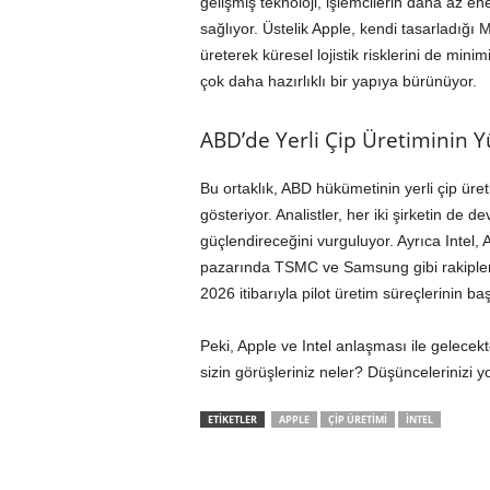
gelişmiş teknoloji, işlemcilerin daha az 
sağlıyor. Üstelik Apple, kendi tasarladığı M s
üreterek küresel lojistik risklerini de minim
çok daha hazırlıklı bir yapıya bürünüyor.
ABD’de Yerli Çip Üretiminin Yü
Bu ortaklık, ABD hükümetinin yerli çip ür
gösteriyor. Analistler, her iki şirketin de 
güçlendireceğini vurguluyor. Ayrıca Intel,
pazarında TSMC ve Samsung gibi rakiplerin
2026 itibarıyla pilot üretim süreçlerinin ba
Peki, Apple ve Intel anlaşması ile gelecek
sizin görüşleriniz neler? Düşüncelerinizi 
ETİKETLER
APPLE
ÇIP ÜRETIMI
INTEL