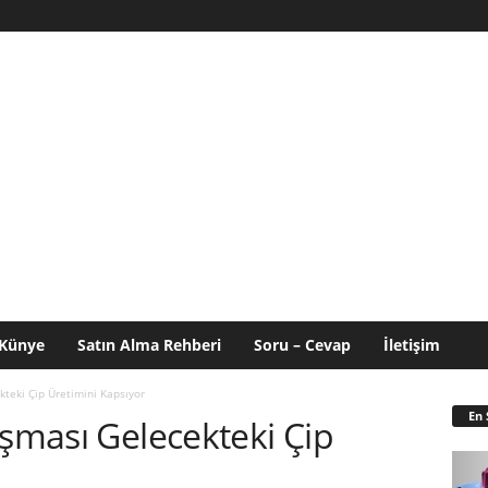
Künye
Satın Alma Rehberi
Soru – Cevap
İletişim
kteki Çip Üretimini Kapsıyor
En 
aşması Gelecekteki Çip