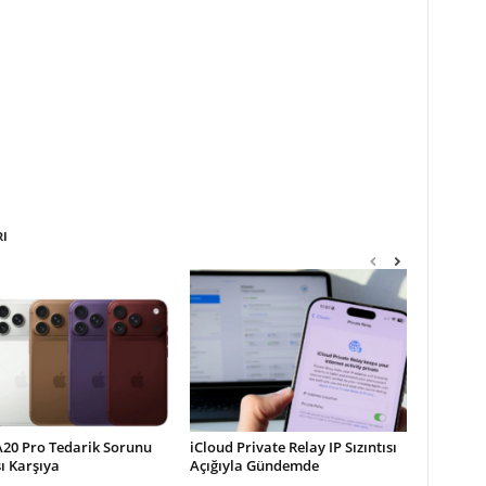
RI
A20 Pro Tedarik Sorunu
iCloud Private Relay IP Sızıntısı
şı Karşıya
Açığıyla Gündemde