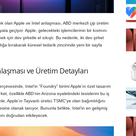
ek olan Apple ve Intel anlaşması, ABD merkezli çip üretim
ta geçiyor. Apple, gelecekteki işlemcilerinin bir kısmını
mek için dev şirketle el sıkıştı. Bu nedenle, iki dev şirket
klığa bırakarak küresel tedarik zincirinde yeni bir sayfa
Anlaşması ve Üretim Detayları
rçevesinde, Intel’in “Foundry” birimi Apple’ın özel tasarım
ket, özellikle ABD’nin Arizona eyaletindeki tesislerini bu iş
mle, Apple’ın Tayvanlı üretici TSMC’ye olan bağımlılığını
sine olanak tanıyor. Bununla birlikte, Intel’in en gelişmiş
sını doğrudan etkileyecek.