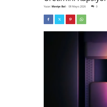
Yazar:
Mavişe Bal
-
08 Mayıs 2026
0
r
l
i
E
l
m
a