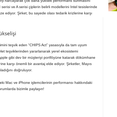
enerji harcayarak çok daha yüksek performans sunmasını
erisi ve A serisi çiplerin belirli modellerini Intel tesislerinde
ize ediyor. Şirket, bu sayede olası tedarik krizlerine karşı
kselişi
etimini teşvik eden “CHIPS Act” yasasıyla da tam uyum
devlet teşviklerinden yararlanarak yerel ekosistemi
 Apple gibi dev bir müşteriyi portföyüne katarak dökümhane
e karşı önemli bir avantaj elde ediyor. Şirketler, Mayıs
şladığını doğruluyor.
teki Mac ve iPhone işlemcilerinin performansı hakkındaki
yorumlarda bizimle paylaşın!