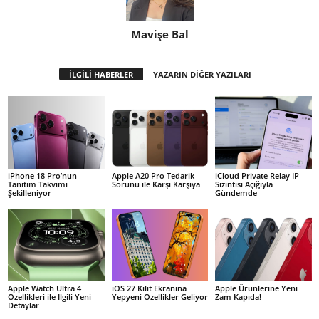
Mavişe Bal
İLGİLİ HABERLER
YAZARIN DİĞER YAZILARI
iPhone 18 Pro’nun
Apple A20 Pro Tedarik
iCloud Private Relay IP
Tanıtım Takvimi
Sorunu ile Karşı Karşıya
Sızıntısı Açığıyla
Şekilleniyor
Gündemde
Apple Watch Ultra 4
iOS 27 Kilit Ekranına
Apple Ürünlerine Yeni
Özellikleri ile İlgili Yeni
Yepyeni Özellikler Geliyor
Zam Kapıda!
Detaylar