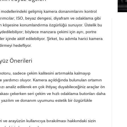
 modellerindeki gelişmiş kamera donanımlarını kontrol
sarımcılar; ISO, beyaz dengesi, diyafram ve odaklama gibi
len köşesine konumlandırma özgürlüğü sunuyor. Üstelik bu
aydedilebiliyor; böylece manzara çekimi için ayrı, portre
r içinde aktif edilebiliyor. Şirket, bu adımla harici kamera
irmeyi hedefliyor.
yüz Önerileri
otoru, sadece çekim kalitesini artırmakla kalmayıp
e yardımcı oluyor. Kamera açıldığında bulunulan ortamın
ı analiz edilerek en çok ihtiyaç duyabileceğiniz araçlar ön
bakası çekerken seri çekim ve hızlı odaklama butonları daha
le yazılım ve donanım uyumunu estetik bir özgürlükle
ri ve arayüzün kullanıcıya bırakılması hakkındaki sizin