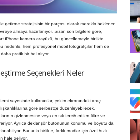
e getirme stratejisinin bir parçası olarak merakla beklenen
evreye almaya hazırlanıyor. Sızan son bilgilere göre,
art iPhone kamera arayüzü, bu güncellemeyle birlikte
u nedenle, hem profesyonel mobil fotoğrafçılar hem de
daha pratik bir hal alıyor.
eştirme Seçenekleri Neler
stemi sayesinde kullanıcılar, çekim ekranındaki araç
alışkanlıklarına göre serbestçe düzenleyebilecek.
rının gizlenmesine veya en sık tercih edilen filtre ve
 veriyor. Ayrıca deklanşör butonunun konumu ve boyutu da
anabiliyor. Bununla birlikte, farklı modlar için özel hızlı
 hale geliyor.