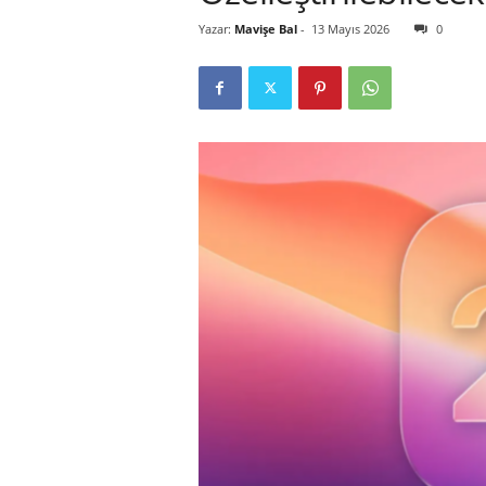
Yazar:
Mavişe Bal
-
13 Mayıs 2026
0
r
l
i
E
l
m
a