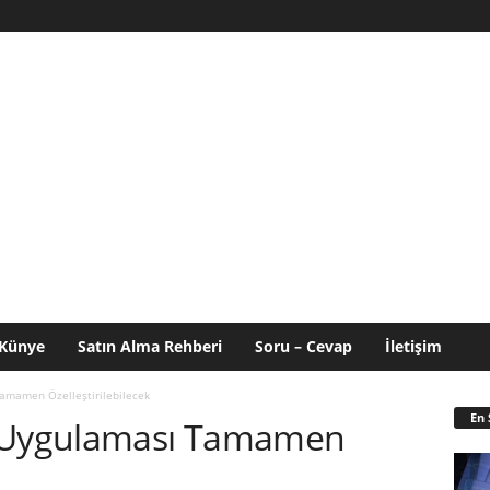
Künye
Satın Alma Rehberi
Soru – Cevap
İletişim
amamen Özelleştirilebilecek
En 
a Uygulaması Tamamen