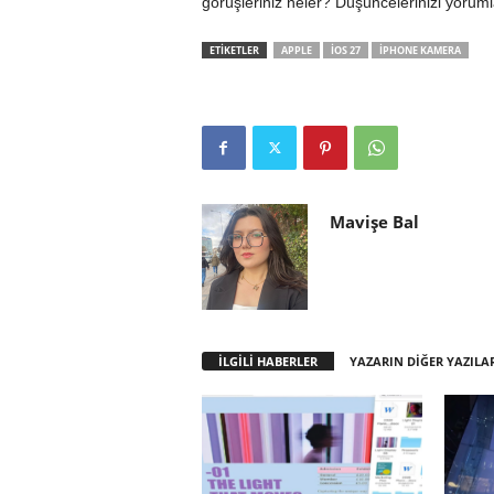
görüşleriniz neler? Düşüncelerinizi yoruml
ETİKETLER
APPLE
IOS 27
IPHONE KAMERA
Mavişe Bal
İLGİLİ HABERLER
YAZARIN DİĞER YAZILA