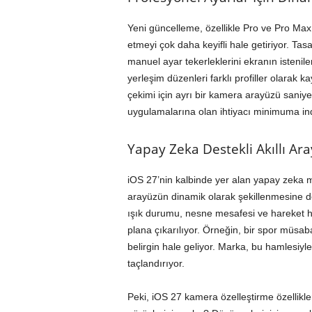
Yeni güncelleme, özellikle Pro ve Pro Max
etmeyi çok daha keyifli hale getiriyor. Ta
manuel ayar tekerleklerini ekranın isteni
yerleşim düzenleri farklı profiller olarak k
çekimi için ayrı bir kamera arayüzü saniyele
uygulamalarına olan ihtiyacı minimuma ind
Yapay Zeka Destekli Akıllı Ara
iOS 27’nin kalbinde yer alan yapay zeka m
arayüzün dinamik olarak şekillenmesine d
ışık durumu, nesne mesafesi ve hareket hız
plana çıkarılıyor. Örneğin, bir spor müsa
belirgin hale geliyor. Marka, bu hamlesiy
taçlandırıyor.
Peki, iOS 27 kamera özelleştirme özellikle