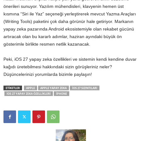
önerileri sunuyor. Yazılım mühendisleri, klavyenin hemen üst
kısmına “Siri ile Yaz” seçeneği yerleştirerek mevcut Yazma Araçları
(Writing Tools) paketini çok daha görünür hale getiriyor. Markanın
yapay zeka pazarında Android ekosistemiyle olan rekabet gücünü
artıracak olan bu kararlı adımlar, haziran ayındaki büyük ön
gösterimle birlikte resmen netlik kazanacak.
Peki, iOS 27 yapay zeka özellikleri ve sistemin kendi kendine duvar
kağıdı üretebilmesi hakkındaki sizin görüşleriniz neler?
Düşüncelerinizi yorumlarda bizimle paylaşın!
ETİKETLER
APPLE
APPLE YAPAY ZEKA
IOS 27 SIZINTILARI
IOS 27 YAPAY ZEKA ÖZELLIKLERI
IPHONE