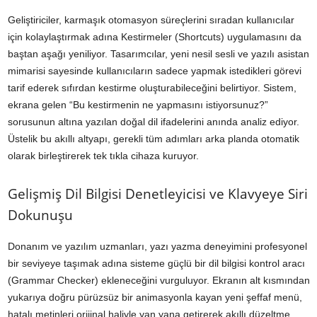
Geliştiriciler, karmaşık otomasyon süreçlerini sıradan kullanıcılar
için kolaylaştırmak adına Kestirmeler (Shortcuts) uygulamasını da
baştan aşağı yeniliyor. Tasarımcılar, yeni nesil sesli ve yazılı asistan
mimarisi sayesinde kullanıcıların sadece yapmak istedikleri görevi
tarif ederek sıfırdan kestirme oluşturabileceğini belirtiyor. Sistem,
ekrana gelen “Bu kestirmenin ne yapmasını istiyorsunuz?”
sorusunun altına yazılan doğal dil ifadelerini anında analiz ediyor.
Üstelik bu akıllı altyapı, gerekli tüm adımları arka planda otomatik
olarak birleştirerek tek tıkla cihaza kuruyor.
Gelişmiş Dil Bilgisi Denetleyicisi ve Klavyeye Siri
Dokunuşu
Donanım ve yazılım uzmanları, yazı yazma deneyimini profesyonel
bir seviyeye taşımak adına sisteme güçlü bir dil bilgisi kontrol aracı
(Grammar Checker) ekleneceğini vurguluyor. Ekranın alt kısmından
yukarıya doğru pürüzsüz bir animasyonla kayan yeni şeffaf menü,
hatalı metinleri orijinal haliyle yan yana getirerek akıllı düzeltme