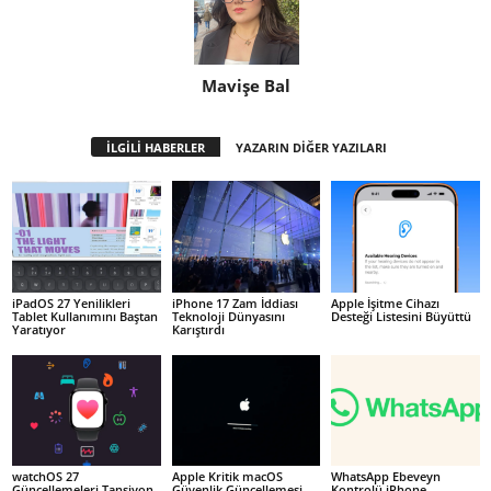
Mavişe Bal
İLGİLİ HABERLER
YAZARIN DİĞER YAZILARI
iPadOS 27 Yenilikleri
iPhone 17 Zam İddiası
Apple İşitme Cihazı
Tablet Kullanımını Baştan
Teknoloji Dünyasını
Desteği Listesini Büyüttü
Yaratıyor
Karıştırdı
watchOS 27
Apple Kritik macOS
WhatsApp Ebeveyn
Güncellemeleri Tansiyon
Güvenlik Güncellemesi
Kontrolü iPhone