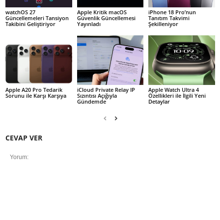
watchOS 27
Apple Kritik macOS
iPhone 18 Pro’nun
Güncellemeleri Tansiyon
Güvenlik Güncellemesi
Tanıtım Takvimi
Takibini Geliştiriyor
Yayınladı
Şekilleniyor
Apple A20 Pro Tedarik
iCloud Private Relay IP
Apple Watch Ultra 4
Sorunu ile Karşı Karşıya
Sızıntısı Açığıyla
Özellikleri ile İlgili Yeni
Gündemde
Detaylar
CEVAP VER