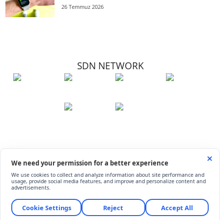
26 Temmuz 2026
SDN NETWORK
Hakkımızda
Künye
İletişim
Çerez Kullanımı
Soru-Cevap
©
ShiftDelete.Net