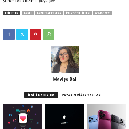
yorumlarda bizimle paylaşın!
ETİKETLER
APPLE
APPLE YAPAY ZEKA
IOS 27 ÖZELLIKLERI
WWDC 2026
Mavişe Bal
İLGİLİ HABERLER
YAZARIN DİĞER YAZILARI