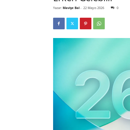
Yazar:
Mavişe Bal
-
22 Mayıs 2026
0
r
l
i
E
l
m
a