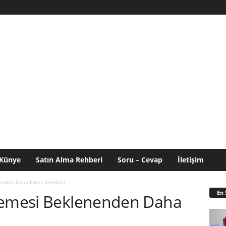
Künye
Satın Alma Rehberi
Soru – Cevap
İletişim
enden Daha Erken Gelebilir
En 
llemesi Beklenenden Daha