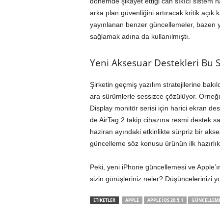
dönemde şikayet ettiği can sıkıcı sistem ha
arka plan güvenliğini artıracak kritik açı
yayınlanan benzer güncellemeler, bazen ye
sağlamak adına da kullanılmıştı.
Yeni Aksesuar Destekleri Bu S
Şirketin geçmiş yazılım stratejilerine bak
ara sürümlerle sessizce çözülüyor. Örne
Display monitör serisi için harici ekran de
de AirTag 2 takip cihazına resmi destek sağ
haziran ayındaki etkinlikte sürpriz bir ak
güncelleme söz konusu ürünün ilk hazırlık a
Peki, yeni iPhone güncellemesi ve Apple’
sizin görüşleriniz neler? Düşüncelerinizi 
ETİKETLER
APPLE
APPLE IOS 26.5.1
GÜNCELLEM