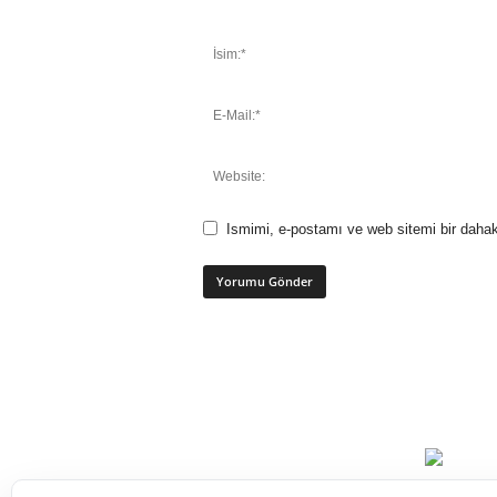
Ismimi, e-postamı ve web sitemi bir dahak