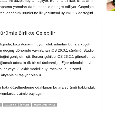
talarını düzeltmeyi amaçlıyor. Bununla birlikte, cihazların
k kapatma yamaları da bu paketle entegre ediliyor. Geçmişte
ni donanım ürünlerine ilk yazılımsal uyumluluk desteğini
ürümle Birlikte Gelebilir
ıldığında, bazı donanım uyumluluk adımları bu tarz küçük
ğin geçmiş dönemde yayınlanan iOS 26.3.1 sürümü, Studio
steğini genişletmişti. Benzer şekilde iOS 26.2.1 güncellemesi
lamak adına kritik bir rol üstlenmişti. Eğer teknoloji devi
sesuar veya kulaklık modeli duyuracaksa, bu gizemli
ltyapısını taşıyor olabilir.
ın hata düzeltmelerine odaklanan bu ara sürümü hakkındaki
yorumlarda bizimle paylaşın!
E
IOS 26.5.1
IPHONE
WWDC 2026 APPLE