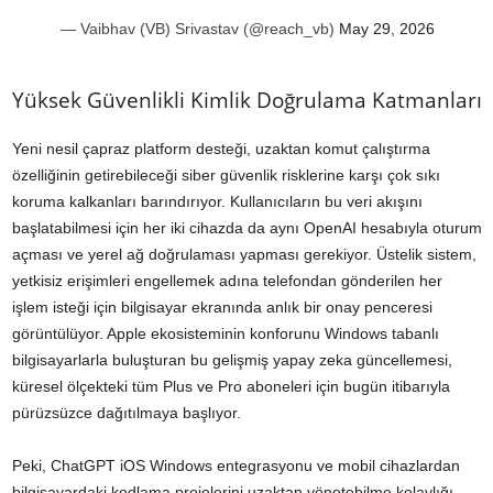
— Vaibhav (VB) Srivastav (@reach_vb)
May 29, 2026
Yüksek Güvenlikli Kimlik Doğrulama Katmanları
Yeni nesil çapraz platform desteği, uzaktan komut çalıştırma
özelliğinin getirebileceği siber güvenlik risklerine karşı çok sıkı
koruma kalkanları barındırıyor. Kullanıcıların bu veri akışını
başlatabilmesi için her iki cihazda da aynı OpenAI hesabıyla oturum
açması ve yerel ağ doğrulaması yapması gerekiyor. Üstelik sistem,
yetkisiz erişimleri engellemek adına telefondan gönderilen her
işlem isteği için bilgisayar ekranında anlık bir onay penceresi
görüntülüyor. Apple ekosisteminin konforunu Windows tabanlı
bilgisayarlarla buluşturan bu gelişmiş yapay zeka güncellemesi,
küresel ölçekteki tüm Plus ve Pro aboneleri için bugün itibarıyla
pürüzsüzce dağıtılmaya başlıyor.
Peki, ChatGPT iOS Windows entegrasyonu ve mobil cihazlardan
bilgisayardaki kodlama projelerini uzaktan yönetebilme kolaylığı