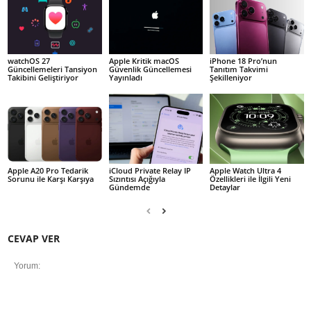
watchOS 27
Apple Kritik macOS
iPhone 18 Pro’nun
Güncellemeleri Tansiyon
Güvenlik Güncellemesi
Tanıtım Takvimi
Takibini Geliştiriyor
Yayınladı
Şekilleniyor
Apple A20 Pro Tedarik
iCloud Private Relay IP
Apple Watch Ultra 4
Sorunu ile Karşı Karşıya
Sızıntısı Açığıyla
Özellikleri ile İlgili Yeni
Gündemde
Detaylar
CEVAP VER