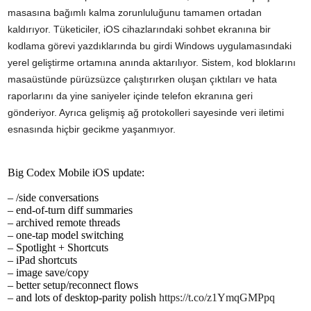
masasına bağımlı kalma zorunluluğunu tamamen ortadan
kaldırıyor. Tüketiciler, iOS cihazlarındaki sohbet ekranına bir
kodlama görevi yazdıklarında bu girdi Windows uygulamasındaki
yerel geliştirme ortamına anında aktarılıyor. Sistem, kod bloklarını
masaüstünde pürüzsüzce çalıştırırken oluşan çıktıları ve hata
raporlarını da yine saniyeler içinde telefon ekranına geri
gönderiyor. Ayrıca gelişmiş ağ protokolleri sayesinde veri iletimi
esnasında hiçbir gecikme yaşanmıyor.
Big Codex Mobile iOS update:
– /side conversations
– end-of-turn diff summaries
– archived remote threads
– one-tap model switching
– Spotlight + Shortcuts
– iPad shortcuts
– image save/copy
– better setup/reconnect flows
– and lots of desktop-parity polish
https://t.co/z1YmqGMPpq