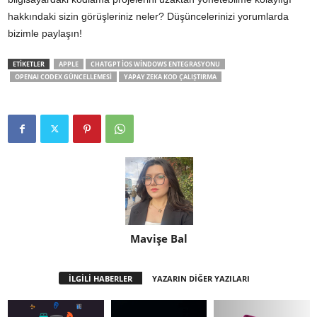
hakkındaki sizin görüşleriniz neler? Düşüncelerinizi yorumlarda
bizimle paylaşın!
ETİKETLER
APPLE
CHATGPT IOS WINDOWS ENTEGRASYONU
OPENAI CODEX GÜNCELLEMESI
YAPAY ZEKA KOD ÇALIŞTIRMA
Mavişe Bal
İLGİLİ HABERLER
YAZARIN DİĞER YAZILARI