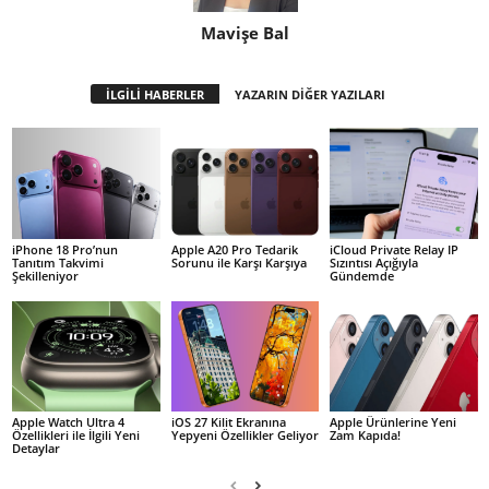
Mavişe Bal
İLGİLİ HABERLER
YAZARIN DİĞER YAZILARI
iPhone 18 Pro’nun
Apple A20 Pro Tedarik
iCloud Private Relay IP
Tanıtım Takvimi
Sorunu ile Karşı Karşıya
Sızıntısı Açığıyla
Şekilleniyor
Gündemde
Apple Watch Ultra 4
iOS 27 Kilit Ekranına
Apple Ürünlerine Yeni
Özellikleri ile İlgili Yeni
Yepyeni Özellikler Geliyor
Zam Kapıda!
Detaylar