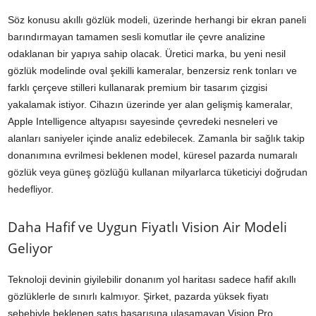
Söz konusu akıllı gözlük modeli, üzerinde herhangi bir ekran paneli
barındırmayan tamamen sesli komutlar ile çevre analizine
odaklanan bir yapıya sahip olacak. Üretici marka, bu yeni nesil
gözlük modelinde oval şekilli kameralar, benzersiz renk tonları ve
farklı çerçeve stilleri kullanarak premium bir tasarım çizgisi
yakalamak istiyor. Cihazın üzerinde yer alan gelişmiş kameralar,
Apple Intelligence altyapısı sayesinde çevredeki nesneleri ve
alanları saniyeler içinde analiz edebilecek. Zamanla bir sağlık takip
donanımına evrilmesi beklenen model, küresel pazarda numaralı
gözlük veya güneş gözlüğü kullanan milyarlarca tüketiciyi doğrudan
hedefliyor.
Daha Hafif ve Uygun Fiyatlı Vision Air Modeli
Geliyor
Teknoloji devinin giyilebilir donanım yol haritası sadece hafif akıllı
gözlüklerle de sınırlı kalmıyor. Şirket, pazarda yüksek fiyatı
sebebiyle beklenen satış başarısına ulaşamayan Vision Pro