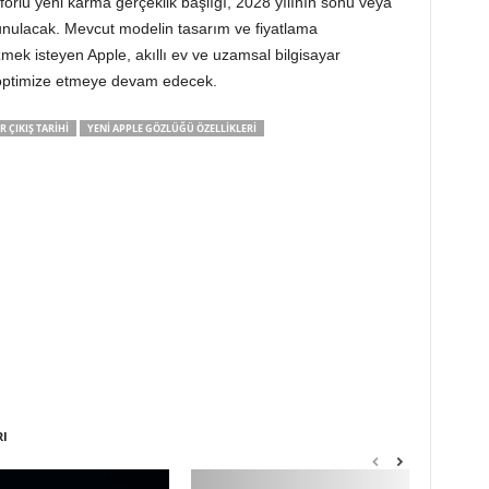
orlu yeni karma gerçeklik başlığı, 2028 yılının sonu veya
sunulacak. Mevcut modelin tasarım ve fiyatlama
ek isteyen Apple, akıllı ev ve uzamsal bilgisayar
de optimize etmeye devam edecek.
R ÇIKIŞ TARIHI
YENI APPLE GÖZLÜĞÜ ÖZELLIKLERI
RI