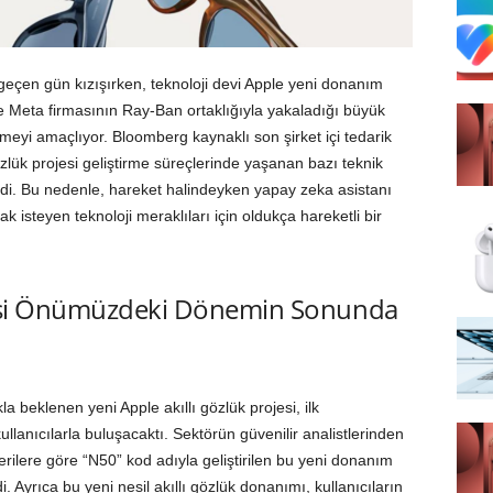
r geçen gün kızışırken, teknoloji devi Apple yeni donanım
kle Meta firmasının Ray-Ban ortaklığıyla yakaladığı büyük
ermeyi amaçlıyor. Bloomberg kaynaklı son şirket içi tedarik
gözlük projesi geliştirme süreçlerinde yaşanan bazı teknik
lendi. Bu nedenle, hareket halindeyken yapay zeka asistanı
k isteyen teknoloji meraklıları için oldukça hareketli bir
ojesi Önümüzdeki Dönemin Sonunda
a beklenen yeni Apple akıllı gözlük projesi, ilk
llanıcılarla buluşacaktı. Sektörün güvenilir analistlerinden
ilere göre “N50” kod adıyla geliştirilen bu yeni donanım
. Ayrıca bu yeni nesil akıllı gözlük donanımı, kullanıcıların