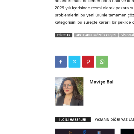
adlandırılması beklenen daha hafif ve konf
2029 yılı içerisinde resmi olarak pazara 
problemlerini bu yeni ürünle tamamen çözm
kategorisini bu süreçte kararlı bir şekil
ETİKETLER
APPLE AKILLI GÖZLÜK PROJESI
VISION AI
Mavişe Bal
İLGİLİ HABERLER
YAZARIN DİĞER YAZILA