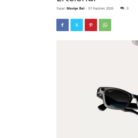
Yazar:
Mavişe Bal
-
01 Haziran 2026
0
r
l
i
E
l
m
a