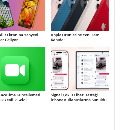
Kilit Ekranına Yepyeni
Apple Ürünlerine Yeni Zam
ler Geliyor
Kapıda!
 FaceTime Güncellemesi
Signal Çoklu Cihaz Desteği
ük Yenilik Geldi
iPhone Kullanıcılarına Sunuldu