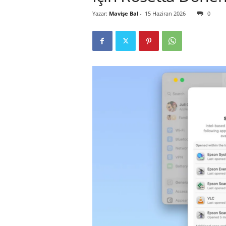
Yazar:
Mavişe Bal
-
15 Haziran 2026
0
r
l
i
E
l
m
a