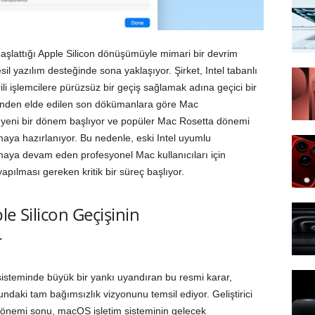
başlattığı Apple Silicon dönüşümüyle mimari bir devrim
sil yazılım desteğinde sona yaklaşıyor. Şirket, Intel tabanlı
ili işlemcilere pürüzsüz bir geçiş sağlamak adına geçici bir
rinden elde edilen son dökümanlara göre Mac
 yeni bir dönem başlıyor ve popüler Mac Rosetta dönemi
ılmaya hazırlanıyor. Bu nedenle, eski Intel uyumlu
maya devam eden profesyonel Mac kullanıcıları için
apılması gereken kritik bir süreç başlıyor.
 Silicon Geçişinin
r
isteminde büyük bir yankı uyandıran bu resmi karar,
daki tam bağımsızlık vizyonunu temsil ediyor. Geliştirici
nemi sonu, macOS işletim sisteminin gelecek