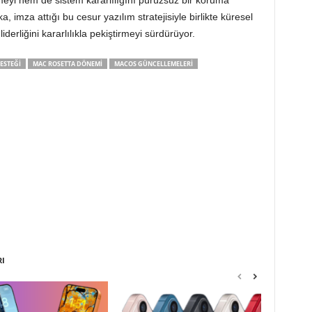
meyi hem de sistem kararlılığını pürüzsüz bir koruma
, imza attığı bu cesur yazılım stratejisiyle birlikte küresel
erliğini kararlılıkla pekiştirmeyi sürdürüyor.
ESTEĞI
MAC ROSETTA DÖNEMI
MACOS GÜNCELLEMELERI
RI