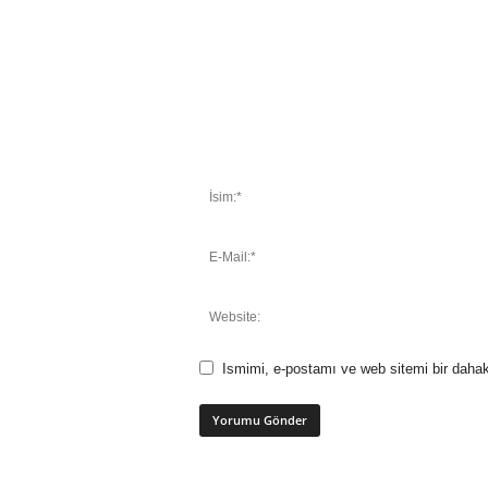
Ismimi, e-postamı ve web sitemi bir dahak