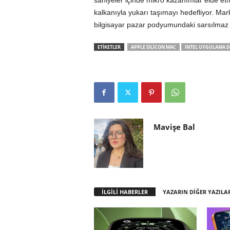
saniyeler içinde mikro kazanımlar elde et
kalkanıyla yukarı taşımayı hedefliyor. Marka
bilgisayar pazar podyumundaki sarsılmaz lid
ETİKETLER
APPLE SILICON MAC
INTEL UYGULAMA D
Mavişe Bal
İLGİLİ HABERLER
YAZARIN DİĞER YAZILA