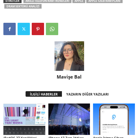
ETİKETLER
AKILLI TELEFON RAM TRENDLERI
APPLE
APPLE 12GB RAM PLANI
DRAM SEKTÖRÜ ANALIZI
Mavişe Bal
İLGİLİ HABERLER
YAZARIN DİĞER YAZILARI
iPadOS 27 Yenilikleri
iPhone 17 Zam İddiası
Apple İşitme Cihazı