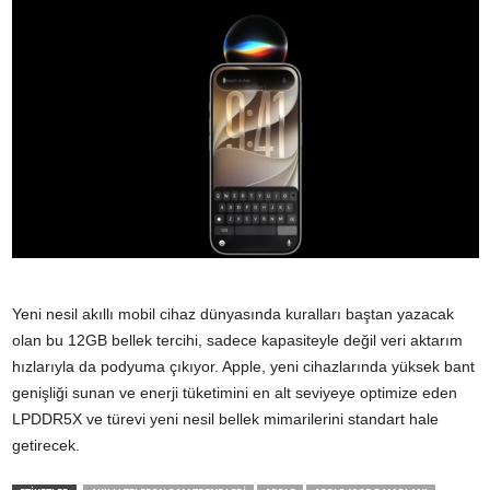
Yeni nesil akıllı mobil cihaz dünyasında kuralları baştan yazacak
olan bu 12GB bellek tercihi, sadece kapasiteyle değil veri aktarım
hızlarıyla da podyuma çıkıyor. Apple, yeni cihazlarında yüksek bant
genişliği sunan ve enerji tüketimini en alt seviyeye optimize eden
LPDDR5X ve türevi yeni nesil bellek mimarilerini standart hale
getirecek.