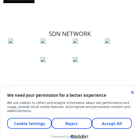
SDN NETWORK
Hakkımızda
Künye
İletişim
Çerez Kullanımı
Soru-Cevap
©
ShiftDelete.Net