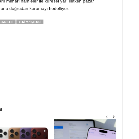
lı mimari hamleler ile küresel yarı iletken pazar
unu doğrudan korumayı hedefliyor.
LEMCILERI
YENI M7 IŞLEMCI
RI