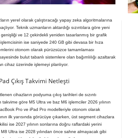
zların yerel olarak çalıştıracağı yapay zeka algoritmalarına
lıyor. Teknik uzmanların aktardığı sızıntılara göre yeni
nişliği ve 12 çekirdekli yeniden tasarlanmış bir grafik
işlemcisinin ise saniyede 240 GB gibi devasa bir hıza
emlerini otonom olarak pürüzsüzce tamamlaması
sayesinde bulut tabanlı sistemlere olan bağımlılığı azaltarak
an cihaz üzerinde işlemeyi planlıyor.
Pad Çıkış Takvimi Netleşti
üstlenen cihazların podyuma çıkış tarihleri de sızıntı
n takvime göre M5 Ultra ve baz M6 işlemciler 2026 yılının
 MacBook Pro ve iPad Pro modelleriyle otonom olarak
ının ilk yarısında görücüye çıkarken, üst segment cihazlara
si ise 2027 yılının sonlarına doğru raflardaki yerini
a M8 Ultra ise 2028 yılından önce sahne almayacak gibi