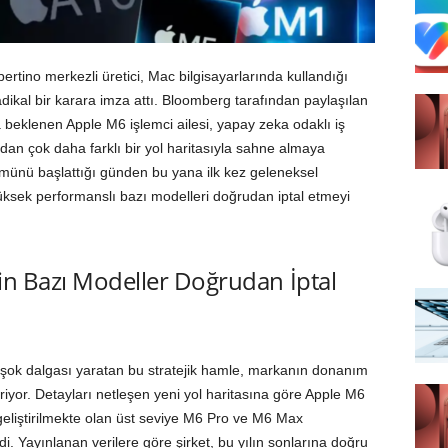
ertino merkezli üretici, Mac bilgisayarlarında kullandığı
dikal bir karara imza attı. Bloomberg tarafından paylaşılan
 beklenen Apple M6 işlemci ailesi, yapay zeka odaklı iş
dan çok daha farklı bir yol haritasıyla sahne almaya
şümünü başlattığı günden bu yana ilk kez geleneksel
sek performanslı bazı modelleri doğrudan iptal etmeyi
çin Bazı Modeller Doğrudan İptal
r şok dalgası yaratan bu stratejik hamle, markanın donanım
yor. Detayları netleşen yeni yol haritasına göre Apple M6
 geliştirilmekte olan üst seviye M6 Pro ve M6 Max
di. Yayınlanan verilere göre şirket, bu yılın sonlarına doğru