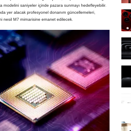
a modelini saniyeler içinde pazara sunmayı hedefleyebilir.
ında yer alacak profesyonel donanım güncellemeleri,
ni nesil M7 mimarisine emanet edilecek.