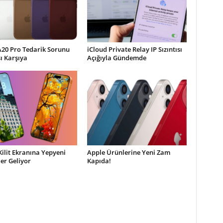
A20 Pro Tedarik Sorunu
iCloud Private Relay IP Sızıntısı
şı Karşıya
Açığıyla Gündemde
Kilit Ekranına Yepyeni
Apple Ürünlerine Yeni Zam
ler Geliyor
Kapıda!