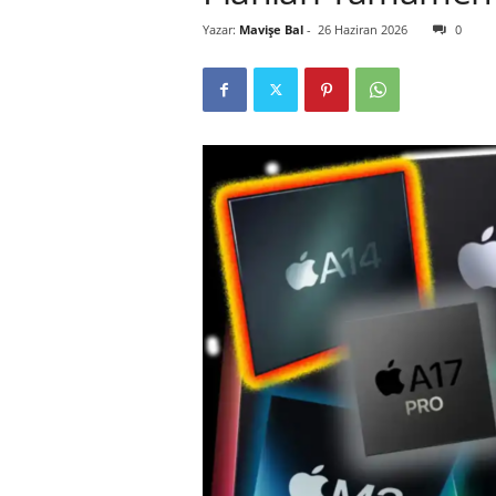
Yazar:
Mavişe Bal
-
26 Haziran 2026
0
r
l
i
E
l
m
a