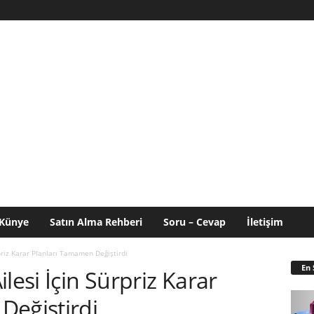
Künye
Satın Alma Rehberi
Soru – Cevap
İletişim
priz Karar Planları Tamamen Değiştirdi
En 
lesi İçin Sürpriz Karar
Değiştirdi