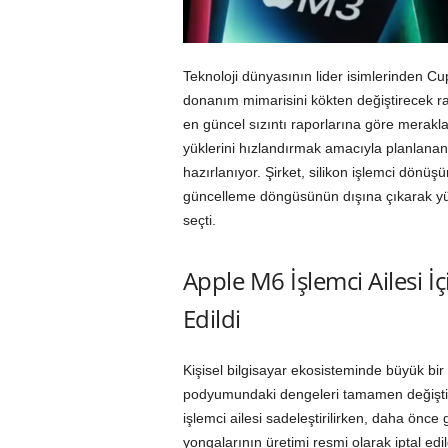
Teknoloji dünyasının lider isimlerinden Cup
donanım mimarisini kökten değiştirecek ra
en güncel sızıntı raporlarına göre merakla
yüklerini hızlandırmak amacıyla planlanan
hazırlanıyor. Şirket, silikon işlemci dönü
güncelleme döngüsünün dışına çıkarak yük
seçti.
Apple M6 İşlemci Ailesi İ
Edildi
Kişisel bilgisayar ekosisteminde büyük bi
podyumundaki dengeleri tamamen değiştiri
işlemci ailesi sadeleştirilirken, daha önce
yongalarının üretimi resmi olarak iptal edil