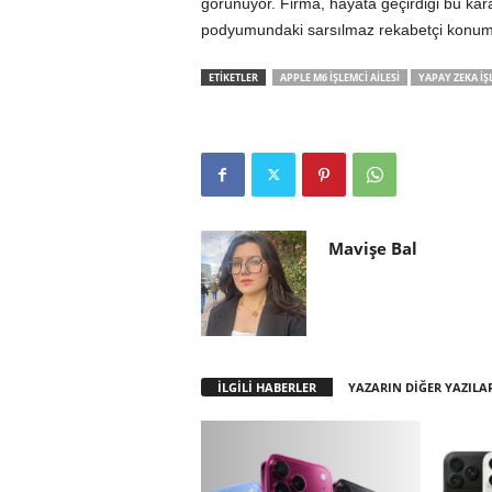
görünüyor. Firma, hayata geçirdiği bu karar
podyumundaki sarsılmaz rekabetçi konum
ETİKETLER
APPLE M6 IŞLEMCI AILESI
YAPAY ZEKA IŞ
Mavişe Bal
İLGİLİ HABERLER
YAZARIN DİĞER YAZILA