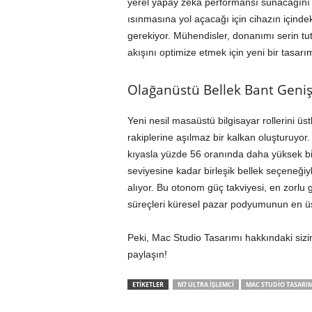
yerel yapay zeka performansı sunacağını be
ısınmasına yol açacağı için cihazın içinde
gerekiyor. Mühendisler, donanımı serin tu
akışını optimize etmek için yeni bir tasarım
Olağanüstü Bellek Bant Geniş
Yeni nesil masaüstü bilgisayar rollerini üs
rakiplerine aşılmaz bir kalkan oluşturuyor
kıyasla yüzde 56 oranında daha yüksek bir
seviyesine kadar birleşik bellek seçeneğiy
alıyor. Bu otonom güç takviyesi, en zorlu 
süreçleri küresel pazar podyumunun en üs
Peki, Mac Studio Tasarımı hakkındaki sizi
paylaşın!
ETİKETLER
M7 ULTRA İŞLEMCI
MAC STUDIO TASARIM