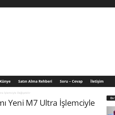
Künye
Satın Alma Rehberi
Soru – Cevap
İletişim
ra İşlemciyle Değişebilir
En 
ı Yeni M7 Ultra İşlemciyle