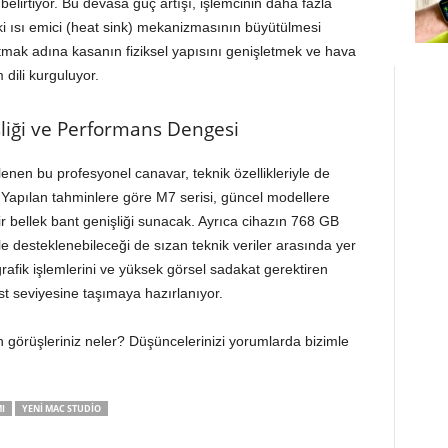
lirtiyor. Bu devasa güç artışı, işlemcinin daha fazla
ki ısı emici (heat sink) mekanizmasının büyütülmesi
tmak adına kasanın fiziksel yapısını genişletmek ve hava
 dili kurguluyor.
liği ve Performans Dengesi
tlenen bu profesyonel canavar, teknik özellikleriyle de
. Yapılan tahminlere göre M7 serisi, güncel modellere
 bellek bant genişliği sunacak. Ayrıca cihazın 768 GB
le desteklenebileceği de sızan teknik veriler arasında yer
grafik işlemlerini ve yüksek görsel sadakat gerektiren
t seviyesine taşımaya hazırlanıyor.
n görüşleriniz neler? Düşüncelerinizi yorumlarda bizimle
I
YENI MAC STUDIO