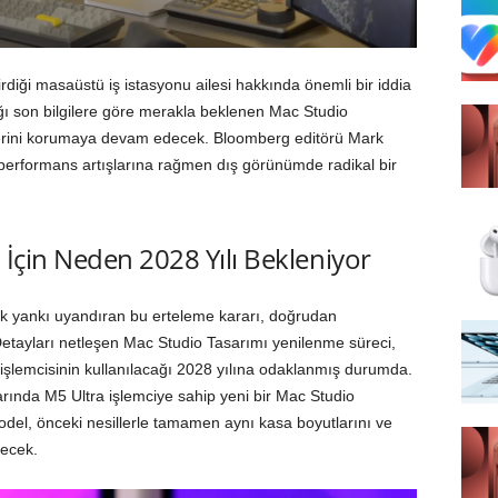
tirdiği masaüstü iş istasyonu ailesi hakkında önemli bir iddia
ığı son bilgilere göre merakla beklenen Mac Studio
lerini korumaya devam edecek. Bloomberg editörü Mark
, performans artışlarına rağmen dış görünümde radikal bir
 İçin Neden 2028 Yılı Bekleniyor
 yankı uyandıran bu erteleme kararı, doğrudan
etayları netleşen Mac Studio Tasarımı yenilenme süreci,
işlemcisinin kullanılacağı 2028 yılına odaklanmış durumda.
larında M5 Ultra işlemciye sahip yeni bir Mac Studio
el, önceki nesillerle tamamen aynı kasa boyutlarını ve
recek.