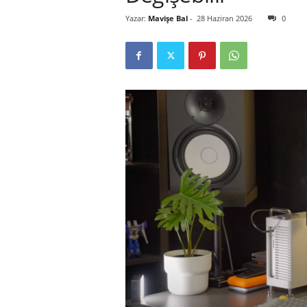
Yazar:
Mavişe Bal
-
28 Haziran 2026
0
r
l
i
E
l
m
a