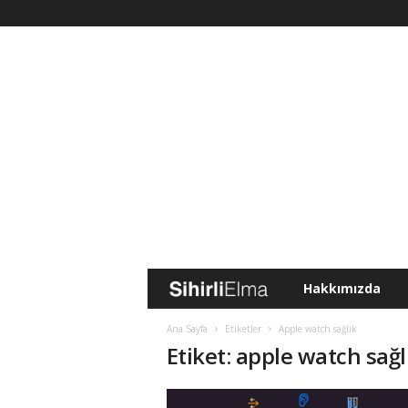
Hakkımızda
S
i
Ana Sayfa
Etiketler
Apple watch sağlık
Etiket: apple watch sağl
h
i