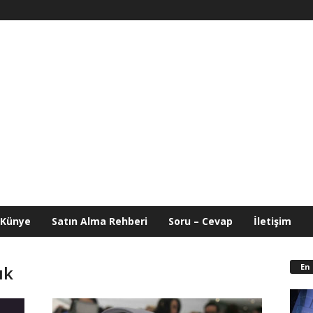
Künye
Satın Alma Rehberi
Soru – Cevap
İletişim
En
ık