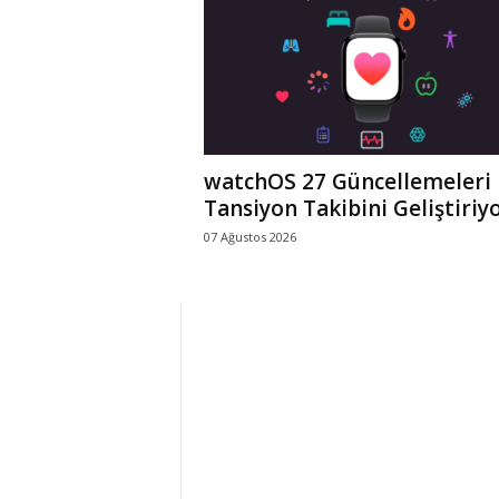
r
l
i
watchOS 27 Güncellemeleri
E
Tansiyon Takibini Geliştiriy
07 Ağustos 2026
l
m
a