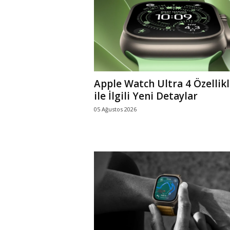
r
l
i
Apple Watch Ultra 4 Özellikl
E
ile İlgili Yeni Detaylar
05 Ağustos 2026
l
m
a