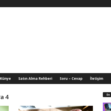
Künye
Satın Alma Rehberi
Soru – Cevap
İletişim
En
ra 4