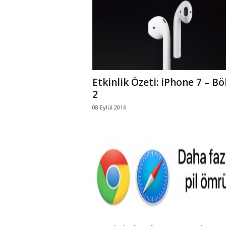
r
l
i
Etkinlik Özeti: iPhone 7 – B
E
2
08 Eylül 2016
l
m
a