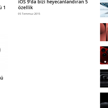
iOS 9’da bizi heyecanlandıran 5
ü 1
özellik
05 Temmuz 2015
nü