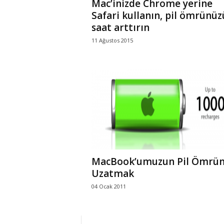
Mac’inizde Chrome yerine
Safari kullanın, pil ömrünüz
saat arttırın
11 Ağustos 2015
MacBook’umuzun Pil Ömrü
Uzatmak
04 Ocak 2011