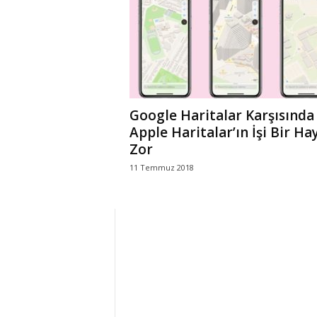
r
l
i
Google Haritalar Karşısında
E
Apple Haritalar’ın İşi Bir Hay
Zor
l
11 Temmuz 2018
m
a