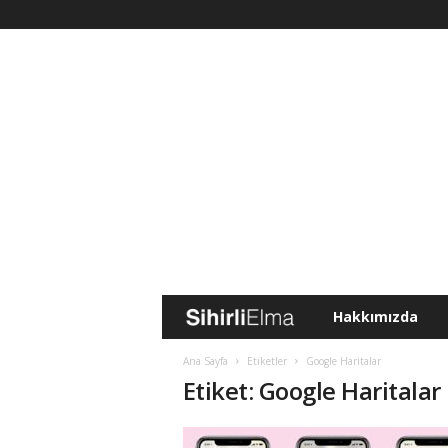
Hakkımızda
S
i
Ana Sayfa
Etiketler
Google Haritalar
Etiket: Google Haritalar
h
i