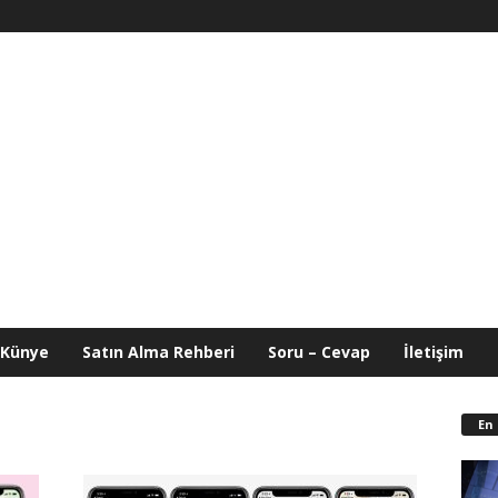
Künye
Satın Alma Rehberi
Soru – Cevap
İletişim
En