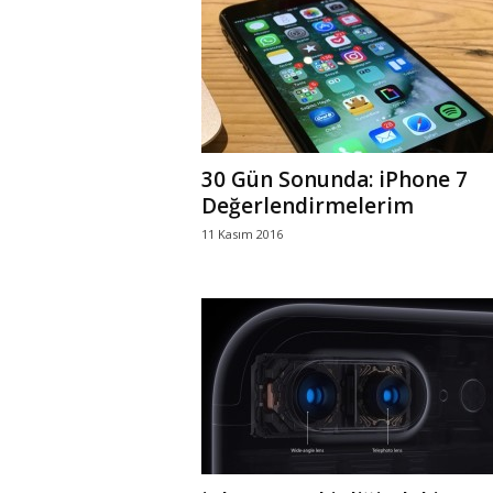
r
l
i
30 Gün Sonunda: iPhone 7
E
Değerlendirmelerim
11 Kasım 2016
l
m
a