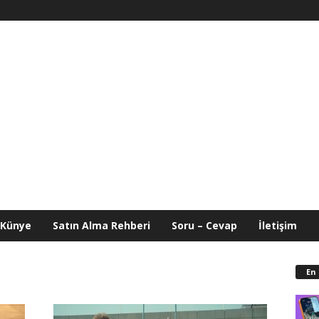
Künye
Satın Alma Rehberi
Soru – Cevap
İletişim
En