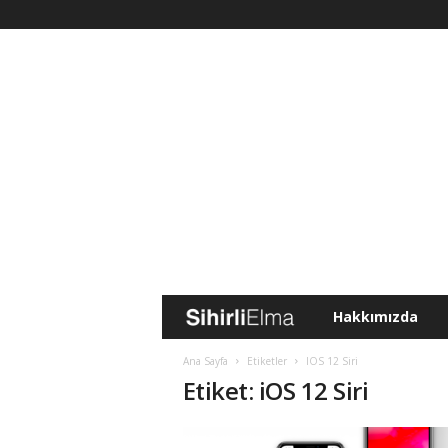
Hakkımızda
S
i
Ana Sayfa
Etiketler
IOS 12 Siri
Etiket: iOS 12 Siri
h
i