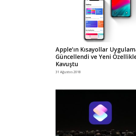
r
l
i
Apple’ın Kısayollar Uygulam
E
Güncellendi ve Yeni Özellikl
Kavuştu
l
31 Ağustos 2018
m
a