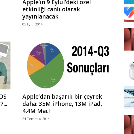
Apple’ın 9 Eylül’deki özel
etkinliği canlı olarak
yayınlanacak
05 Eylül 2014
iOS
Apple’dan başarılı bir çeyrek
...
daha: 35M iPhone, 13M iPad,
4.4M Mac!
24 Temmuz 2014