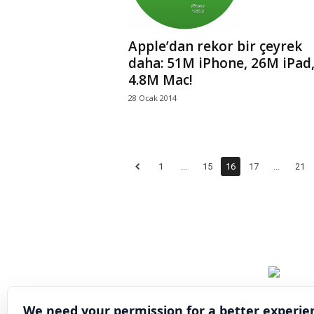
Apple’dan rekor bir çeyrek
daha: 51M iPhone, 26M iPad
4.8M Mac!
28 Ocak 2014
1
...
15
16
17
...
21