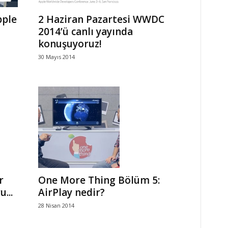
pple
2 Haziran Pazartesi WWDC
2014’ü canlı yayında
konuşuyoruz!
30 Mayıs 2014
r
One More Thing Bölüm 5:
...
AirPlay nedir?
28 Nisan 2014