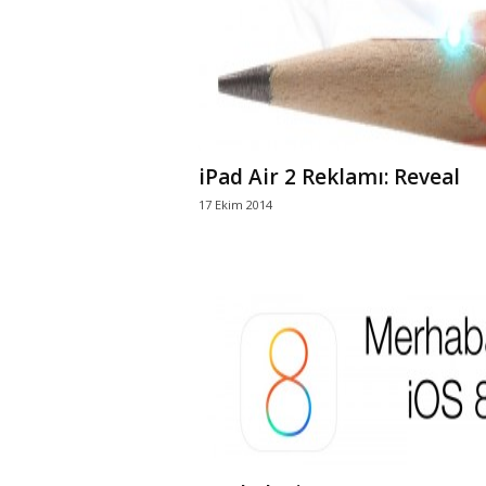
r
l
i
iPad Air 2 Reklamı: Reveal
E
17 Ekim 2014
l
m
a