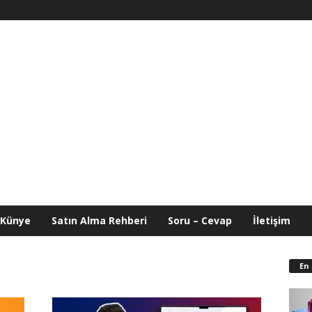
Künye
Satın Alma Rehberi
Soru – Cevap
İletişim
En