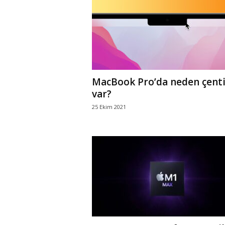
r
l
i
MacBook Pro’da neden çent
E
var?
25 Ekim 2021
l
m
a