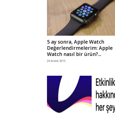
r
l
i
5 ay sonra, Apple Watch
E
Değerlendirmelerim: Apple
Watch nasıl bir ürün?...
l
26 Aralık 2015
m
a