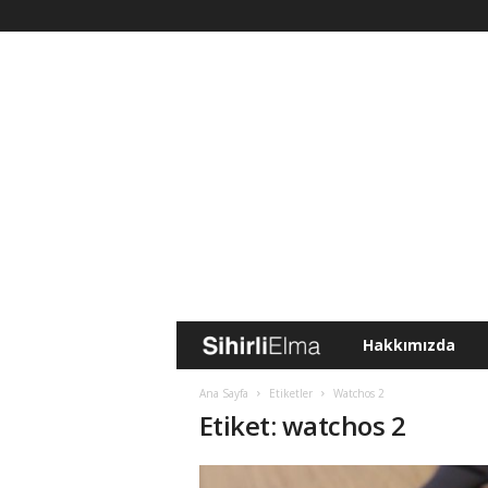
Hakkımızda
S
i
Ana Sayfa
Etiketler
Watchos 2
Etiket: watchos 2
h
i