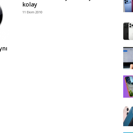
kolay
11 Ekim 2010
ynı