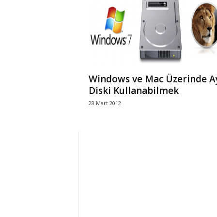
r
l
i
Windows ve Mac Üzerinde A
E
Diski Kullanabilmek
28 Mart 2012
l
m
a