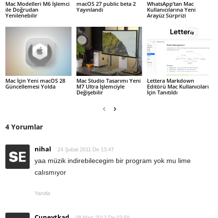
Mac Modelleri M6 İşlemci
macOS 27 public beta 2
WhatsApp’tan Mac
ile Doğrudan
Yayınlandı
Kullanıcılarına Yeni
Yenilenebilir
Arayüz Sürprizi
Mac İçin Yeni macOS 28
Mac Studio Tasarımı Yeni
Lettera Markdown
Güncellemesi Yolda
M7 Ultra İşlemciyle
Editörü Mac Kullanıcıları
Değişebilir
İçin Tanıtıldı
4 Yorumlar
nihal
24 Şubat 2011 De 13:47
yaa müzik indirebilecegim bir program yok mu lime
calısmıyor
Yanıtla
Cuneytkad
08 Mart 2012 De 03:59