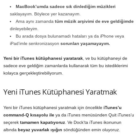
MacBook’umda
sadece sık dinlediğim müzikleri
saklayayım. Böylece yer kazanayım.
Ama aynı zamanda
tüm müzik arşivimi de eve geldiğimde
dinleyebileyim.
Bu arada dosya bulunamadı hataları ya da iPhone veya
iPad’imle senkronizasyon
sorunları yaşamayayım.
Yeni bir iTunes kütüphanesi yaratarak
, ve bu kütüphaneyi de
sadece eve geldiğim zamanlarda kullanarak tüm bu istediklerimi
kolayca gerçekleştirebiliyorum.
Yeni iTunes Kütüphanesi Yaratmak
Yeni bir iTunes kütüphanesi yaratmak için öncelikle
iTunes’u
command-Q kısayolu ile
ya da iTunes menüsünden Quit iTunes’u
seçerek
tamamen kapatıyoruz
. Ve Dock’ta iTunes ikonunun
altında
beyaz yuvarlak ışığın
söndüğünden emin oluyoruz.