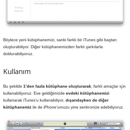
Böylece yeni kütüphanemizi, sanki farklı bir iTunes gibi baştan
oluşturabiliyor. Diğer kütüphanemizden farklı şarkılarla
doldurabiliyoruz.
Kullanım
Bu şekilde
1’den fazla kütüphane oluşturarak
, farklı amaçlar için
kullanabiliyoruz. Eve geldiğimizde
evdeki kütüphanemizi
kullanarak iTunes’u kullanabiliyor,
dışarıdayken de diğer
kütüphanemiz
ile de iPhone’umuzu yine senkronize edebiliyoruz.