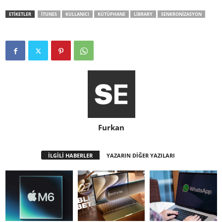
ETİKETLER
ITUNES
KULLANICI
KÜTÜPHANE
LIBRARY
SENKRONIZASYON
Furkan
İLGİLİ HABERLER
YAZARIN DİĞER YAZILARI