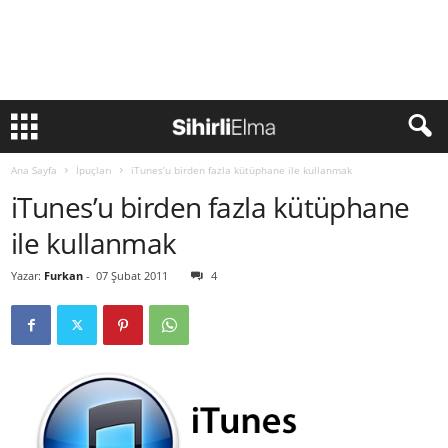
Ana Sayfa
İpuçları
iTunes’u birden fazla kütüphane ile kullanmak
iTunes’u birden fazla kütüphane
ile kullanmak
Yazar:
Furkan
-
07 Şubat 2011
4