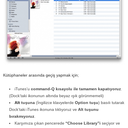
Kütüphaneler arasında geçiş yapmak için;
iTunes’u
command-Q kısayolu ile tamamen kapatıyoruz
.
(Dock’taki ikonunun altında beyaz ışık görünmemeli)
Alt
tuşuna
(İngilizce klavyelerde
Option tuşu
) basılı tutarak
Dock’taki iTunes ikonuna tıklıyoruz ve
Alt tuşunu
bırakmıyoruz
.
Karşımıza çıkan pencerede
“Choose Library”i
seçiyor ve