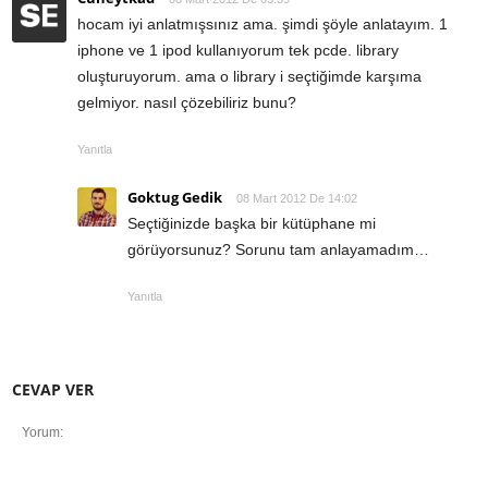
hocam iyi anlatmışsınız ama. şimdi şöyle anlatayım. 1
iphone ve 1 ipod kullanıyorum tek pcde. library
oluşturuyorum. ama o library i seçtiğimde karşıma
gelmiyor. nasıl çözebiliriz bunu?
Yanıtla
Goktug Gedik
08 Mart 2012 De 14:02
Seçtiğinizde başka bir kütüphane mi
görüyorsunuz? Sorunu tam anlayamadım…
Yanıtla
CEVAP VER