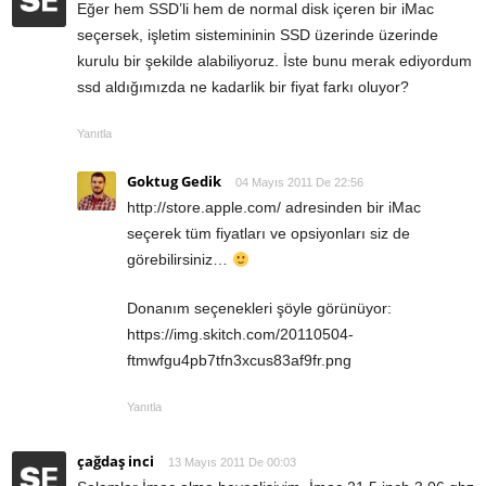
Eğer hem SSD’li hem de normal disk içeren bir iMac
seçersek, işletim sistemininin SSD üzerinde üzerinde
kurulu bir şekilde alabiliyoruz. İste bunu merak ediyordum
ssd aldığımızda ne kadarlik bir fiyat farkı oluyor?
Yanıtla
Goktug Gedik
04 Mayıs 2011 De 22:56
http://store.apple.com/
adresinden bir iMac
seçerek tüm fiyatları ve opsiyonları siz de
görebilirsiniz…
Donanım seçenekleri şöyle görünüyor:
https://img.skitch.com/20110504-
ftmwfgu4pb7tfn3xcus83af9fr.png
Yanıtla
çağdaş inci
13 Mayıs 2011 De 00:03