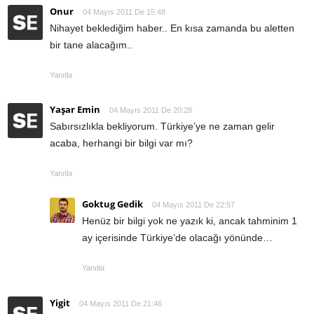
Onur
04 Mayıs 2011 De 15:48
Nihayet beklediğim haber.. En kısa zamanda bu aletten
bir tane alacağım..
Yanıtla
Yaşar Emin
04 Mayıs 2011 De 20:28
Sabırsızlıkla bekliyorum. Türkiye’ye ne zaman gelir
acaba, herhangi bir bilgi var mı?
Yanıtla
Goktug Gedik
04 Mayıs 2011 De 22:57
Henüz bir bilgi yok ne yazık ki, ancak tahminim 1
ay içerisinde Türkiye’de olacağı yönünde…
Yanıtla
Yigit
04 Mayıs 2011 De 21:46