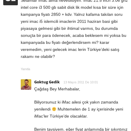
Selamlar İmac alma heveslisiyim. İmac 21.5 inch 3.06 ghz
intel core i3 500 gb sabit disk lik model kısa bir süre için
kampanya fiyatı 2850 + kdv. Yalnız kafama takılan soru
yeni imac i5 islemcili imaclerin 2011 haziran basi gibi
piyasaya gelmesi gibi bir ihtimal varmıs, bu durumda
sonuçta bir para ödenecek, acaba beklesem mi yoksa bu
kampanyada bu fiyatı değerlendirsem mi? karar
veremedim, yeni gelecek imac lerin Türkiye’deki satış
rakamı ne olabilir?
Yanıtla
Goktug Gedik
13 Mayıs 2011 De 10:01
Çağdaş Bey Merhabalar,
Biliyorsunuz ki iMac ailesi çok yakın zamanda
yenilendi
Muhtemelen de 1 ay içerisinde yeni
iMac’ler Türkiye’de olacaklar.
Benim tavsiyem, eğer fiyat anlamında bir sıkıntınız