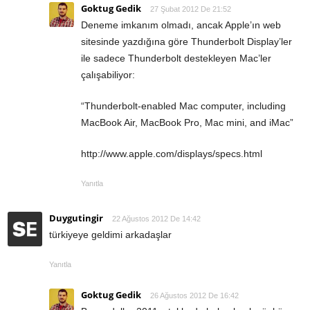
Goktug Gedik
27 Şubat 2012 De 21:52
Deneme imkanım olmadı, ancak Apple’ın web
sitesinde yazdığına göre Thunderbolt Display’ler
ile sadece Thunderbolt destekleyen Mac’ler
çalışabiliyor:
“Thunderbolt-enabled Mac computer, including
MacBook Air, MacBook Pro, Mac mini, and iMac”
http://www.apple.com/displays/specs.html
Yanıtla
Duygutingir
22 Ağustos 2012 De 14:42
türkiyeye geldimi arkadaşlar
Yanıtla
Goktug Gedik
26 Ağustos 2012 De 16:42