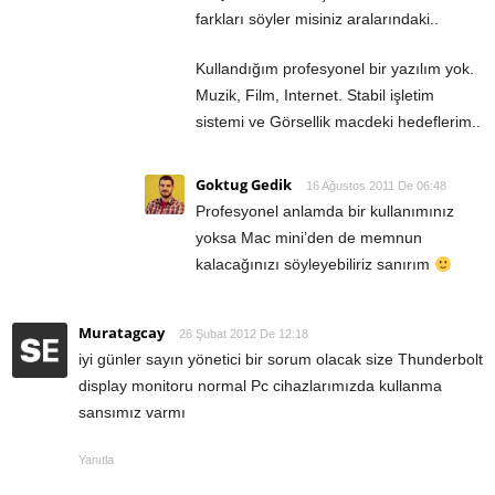
farkları söyler misiniz aralarındaki..
Kullandığım profesyonel bir yazılım yok.
Muzik, Film, Internet. Stabil işletim
sistemi ve Görsellik macdeki hedeflerim..
Goktug Gedik
16 Ağustos 2011 De 06:48
Profesyonel anlamda bir kullanımınız
yoksa Mac mini’den de memnun
kalacağınızı söyleyebiliriz sanırım
Muratagcay
26 Şubat 2012 De 12:18
iyi günler sayın yönetici bir sorum olacak size Thunderbolt
display monitoru normal Pc cihazlarımızda kullanma
sansımız varmı
Yanıtla