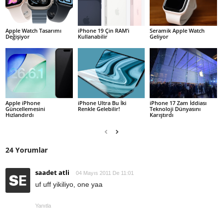
Apple Watch Tasarımı
iPhone 19 Çin RAM’i
Seramik Apple Watch
Değişiyor
Kullanabilir
Geliyor
Apple iPhone
iPhone Ultra Bu İki
iPhone 17 Zam İddiası
Güncellemesini
Renkle Gelebilir!
Teknoloji Dünyasını
Hızlandırdı
Karıştırdı
24 Yorumlar
saadet atli
04 Mayıs 2011 De 11:01
uf uff yikiliyo, one yaa
Yanıtla