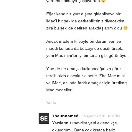
yardımcı olmaya çalışıyorum
Eğer kendiniz yurt dışına gidebilseydiniz
iMac’i bir şekilde getirebilirsiniz diyecektim,
zira bu şekilde getiren arakdaşlarım oldu
Ancak madem ki böyle bir durum var, ve
maddi konuda da bütçeyi de düşünürsek,
yeni Mac mini’ler iyi bir tercih gibi görünüyor.
Yine de ne amaçla kullanacağınıza göre
tercih sizin olacaktır elbette. Zira Mac mini
ve iMac, aslında farklı amaçlar için üretilmiş
Mac modelleri…
Yanıtla
Theunnamed
15 Ağustos 2011 De 19:00
Yazılarınızı sevdim,yeni eklendikçe
okuyorum.. Bana çok kısaca bariz