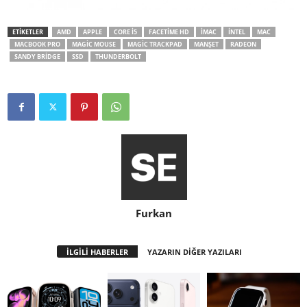
ETİKETLER
AMD
APPLE
CORE I5
FACETIME HD
IMAC
INTEL
MAC
MACBOOK PRO
MAGIC MOUSE
MAGIC TRACKPAD
MANŞET
RADEON
SANDY BRIDGE
SSD
THUNDERBOLT
Furkan
İLGİLİ HABERLER
YAZARIN DİĞER YAZILARI