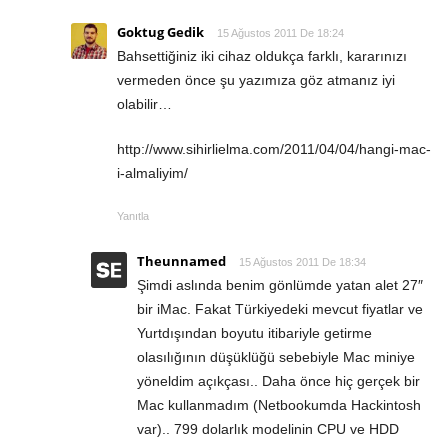
Goktug Gedik
15 Ağustos 2011 De 18:24
Bahsettiğiniz iki cihaz oldukça farklı, kararınızı
vermeden önce şu yazımıza göz atmanız iyi
olabilir…
http://www.sihirlielma.com/2011/04/04/hangi-mac-
i-almaliyim/
Yanıtla
Theunnamed
15 Ağustos 2011 De 18:34
Şimdi aslında benim gönlümde yatan alet 27″
bir iMac. Fakat Türkiyedeki mevcut fiyatlar ve
Yurtdışından boyutu itibariyle getirme
olasılığının düşüklüğü sebebiyle Mac miniye
yöneldim açıkçası.. Daha önce hiç gerçek bir
Mac kullanmadım (Netbookumda Hackintosh
var).. 799 dolarlık modelinin CPU ve HDD