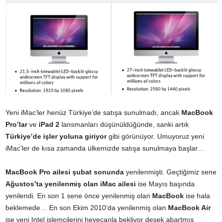
Yeni iMac’ler henüz Türkiye’de satışa sunulmadı, ancak
MacBook
Pro’lar
ve
iPad 2
lansmanları düşünüldüğünde, sanki artık
Türkiye’de işler yoluna giriyor
gibi görünüyor. Umuyoruz yeni
iMac’ler de kısa zamanda ülkemizde satışa sunulmaya başlar…
MacBook Pro ailesi şubat sonunda
yenilenmişti. Geçtiğimiz sene
Ağustos’ta yenilenmiş olan iMac ailesi
ise Mayıs başında
yenilendi. En son 1 sene önce yenilenmiş olan
MacBook
ise hala
beklemede… En son Ekim 2010’da yenilenmiş olan
MacBook Air
ise yeni Intel işlemcilerini heyecanla bekliyor desek abartmış