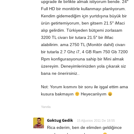
upgrade ile birlikte almak istiyorum bende. 24″
Full HD bir monitörle kullanmayı planlıyorum.
Kendim gidemediğim için yurtdışına büyük bir
ürün getirtemiyorum, ben gitsem 21.5″ iMaci
alıp gelirdim. Türkiyeden bütçemi zorlasam
3200 TL civarı bir tutara 21.5″ bir iMac
alabilirim. ama 2750 TL (Monitör dahil) civarı
bir tutarla 2.7 Ghz i7, 4 GB Ram 750 Gb 7200
Rpm konfigurasyonuna sahip bir Mini almak
üzereyim. Deneyimlerinizden yola çıkarak siz
bana ne önerirsiniz..
Not: Yorum kısmını bir soru ile işgal ettim ama
kusura bakmayın
Heyecanlıyım
Yanıtla
Goktug Gedik
15 Ağustos 2011 De 18:55
Rica ederim, ben de elimden geldiğince