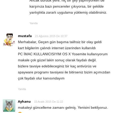
Ancak durduk yere, hiç bir şey yapmıyorken de
karşınıza bazı pencereler çıkıyorsa, bir şekilde
yanlışlıkla zararlı uygulama yüklemiş olabilirsiniz.
Yanıtla
mustafa
21 Ağustos 2015 De 10:37
Merhabalar, Geçen gün başıma talihsiz bir olay geldi
kart bilgilerim çalındı internet üzerinden kullanıldı
PC İMAC KULLANICISIYIM OS X Yosemite kullanıyorum
makale çok güzel lakin sonuç olarak faydalı değil.
bizlere tavsiye edebileceginiz bir kaç antivürüs ve
spayware programı tavsiyesi ile bitirseniz bizim açımızdan
çok faydalı olur kanısındayım
Yanıtla
Ayhanu
15 Aralık 2015 De 11:22
makaleyi güncelleme zamanı gelmiş. Yenisini bekliyoruz.