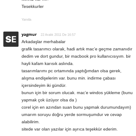
Tesekkurler
Yanıtla
yagmur
22 Aralık 2011 De 16:57
Arkadaşlar merhabalar
grafik tasarımcı olarak, hadi artık mac’e geçme zamanıdır
dedim ve dort gundur, bir macbook pro kullanıcısıyım. bir
hayli kafam karısık aslında.
tasarımlarımı pc ortamında yaptığımdan olsa gerek,
alışma endişelerim var. bunu min. indirme çabası
içersindeyim iki gündür.
bunun için bir sorum olucak. mac’e windos yükleme (bunu
yapmak çok üzüyor olsa da )
corel için en azından suan bunu yapmak durumundayım)
umarım soruyu doğru yerde sormuşumdur ve cevap
alabilirim.
sitede var olan yazılar için ayrıca teşekkür ederim.