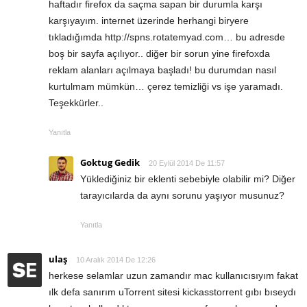
haftadır firefox da saçma sapan bir durumla karşı
karşıyayım. internet üzerinde herhangi biryere
tıkladığımda
http://spns.rotatemyad.com
… bu adresde
boş bir sayfa açılıyor.. diğer bir sorun yine firefoxda
reklam alanları açılmaya başladı! bu durumdan nasıl
kurtulmam mümkün… çerez temizliği vs işe yaramadı.
Teşekkürler..
Yanıtla
Goktug Gedik
20 Eylül 2014 De 11:57
Yüklediğiniz bir eklenti sebebiyle olabilir mi? Diğer
tarayıcılarda da aynı sorunu yaşıyor musunuz?
Yanıtla
ulaş
10 Aralık 2014 De 12:26
herkese selamlar uzun zamandır mac kullanıcısıyım fakat
ılk defa sanırım uTorrent sitesi kickasstorrent gıbı bıseydı