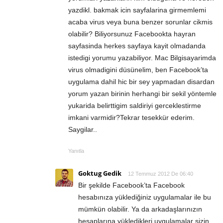
yazdikl. bakmak icin sayfalarina girmemlemi
acaba virus veya buna benzer sorunlar cikmis
olabilir? Biliyorsunuz Facebookta hayran
sayfasinda herkes sayfaya kayit olmadanda
istedigi yorumu yazabiliyor. Mac Bilgisayarimda
virus olmadigini düsünelim, ben Facebook’ta
uygulama dahil hic bir sey yapmadan disardan
yorum yazan birinin herhangi bir sekil yöntemle
yukarida belirttigim saldiriyi gerceklestirme
imkani varmidir?Tekrar tesekkür ederim.
Saygilar..
Yanıtla
Goktug Gedik
12 Temmuz 2012 De 06:40
Bir şekilde Facebook’ta Facebook
hesabınıza yüklediğiniz uygulamalar ile bu
mümkün olabilir. Ya da arkadaşlarınızın
hesaplarına yükledikleri uygulamalar sizin