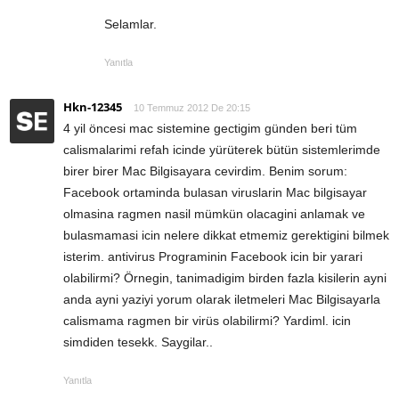
Selamlar.
Yanıtla
Hkn-12345
10 Temmuz 2012 De 20:15
4 yil öncesi mac sistemine gectigim günden beri tüm
calismalarimi refah icinde yürüterek bütün sistemlerimde
birer birer Mac Bilgisayara cevirdim. Benim sorum:
Facebook ortaminda bulasan viruslarin Mac bilgisayar
olmasina ragmen nasil mümkün olacagini anlamak ve
bulasmamasi icin nelere dikkat etmemiz gerektigini bilmek
isterim. antivirus Programinin Facebook icin bir yarari
olabilirmi? Örnegin, tanimadigim birden fazla kisilerin ayni
anda ayni yaziyi yorum olarak iletmeleri Mac Bilgisayarla
calismama ragmen bir virüs olabilirmi? Yardiml. icin
simdiden tesekk. Saygilar..
Yanıtla