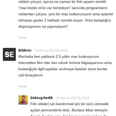
reklam çıkıyor, ayrıca ne zaman bir link açsam sürekli
“mac’inizde virüs var temizleyin” tarzında programların
reklamları çıkıyor, yeni bir mac kullanıcısıyım ama aylardır
olmayan şeyler 2 haftadır sürekli oluyor. Virüs bulaştığını
düşünüyorum ne yapmalıyım?
Yanıtla
Bildirici
15 Haziran 2015 De 18:02
Merhaba ben yaklasık 2.5 yıldır mac kulanıyorum
internetten flim izler ken sıksık önüme bilgisayarıma virüs
bulastığıyla ilgili sayfalar acılmaya basladı sizce bunlar
cidi birseylermi
Yanıtla
Goktug Gedik
21 Haziran 2015 De 14:12
Film siteleri sizi kandırmak için bir sürü otomatik
açılan pencerelerle dolu. Bunlara itibar etmeyin.