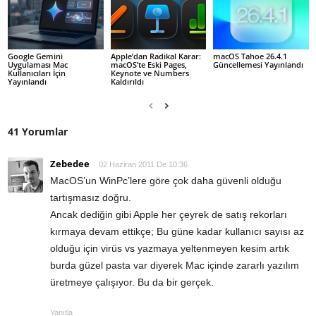
Google Gemini
Apple’dan Radikal Karar:
macOS Tahoe 26.4.1
Uygulaması Mac
macOS’te Eski Pages,
Güncellemesi Yayınlandı
Kullanıcıları İçin
Keynote ve Numbers
Yayınlandı
Kaldırıldı
41 Yorumlar
Zebedee
02 Haziran 2011 De 10:36
MacOS’un WinPc’lere göre çok daha güvenli olduğu
tartışmasız doğru.
Ancak dediğin gibi Apple her çeyrek de satış rekorları
kırmaya devam ettikçe; Bu güne kadar kullanıcı sayısı az
olduğu için virüs vs yazmaya yeltenmeyen kesim artık
burda güzel pasta var diyerek Mac içinde zararlı yazılım
üretmeye çalışıyor. Bu da bir gerçek.
Yanıtla