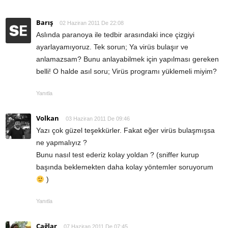
Barış
02 Haziran 2011 De 22:08
Aslında paranoya ile tedbir arasındaki ince çizgiyi
ayarlayamıyoruz. Tek sorun; Ya virüs bulaşır ve
anlamazsam? Bunu anlayabilmek için yapılması gereken
belli! O halde asıl soru; Virüs programı yüklemeli miyim?
Yanıtla
Volkan
03 Haziran 2011 De 09:46
Yazı çok güzel teşekkürler. Fakat eğer virüs bulaşmışsa
ne yapmalıyız ?
Bunu nasıl test ederiz kolay yoldan ? (sniffer kurup
başında beklemekten daha kolay yöntemler soruyorum
)
Yanıtla
Çağlar
07 Haziran 2011 De 07:45