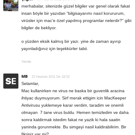
merhabalar, sitenizde güzel bilgiler var genel olarak fakat
insan böyle bir yazıdan “bilgisayarımı nasıl korururum,
virüsler için mac’e özel yapılmış programlar nelerdir?” gibi
bilgiler de bekliyor.
o yüzden eksik kalmış bir yazı. yine de zaman ayırıp
yayınladığınız için teşekkürler tabii.
Yanıtla
MB
22 Haziran 2011 De 18:32
Selamlar,
Mac kullanirken ne virus ne baska bir guvenlik aracina
ihtiyac duymuyorum. Sirf merak ettigim icin MacKeeper
Antivirusu yuklemeye karar verdim, taradim ve onemli
olmayan 7 tane virus buldu. Hemen temizledim ve daha
sonra kaldirmak istedim fakat ne yazik ki hala saatin
yaninda gorunmekte. Bu simgeyi nasil kaldirabilirim. Bir
fikriniz var mi?