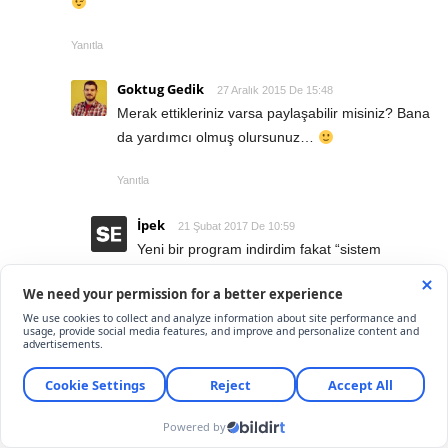
Yanıtla
Goktug Gedik
27 Aralık 2015 De 15:48
Merak ettikleriniz varsa paylaşabilir misiniz? Bana
da yardımcı olmuş olursunuz…
Yanıtla
İpek
21 Şubat 2017 De 10:59
Yeni bir program indirdim fakat “sistem
taraması yapmanız öneriliyor”uyarısı geldi.
Fakat onu silersem bu dersim için olan
programı bilgisayardan silinecek. Onu
istemiyorum bu yüzden tarama yapmasam bir
şey olur mu ?
Yanıtla