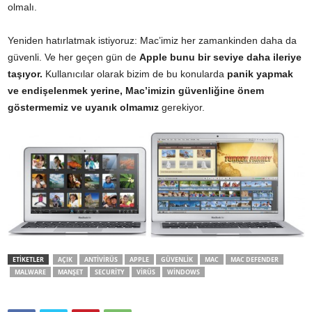
olmalı.
Yeniden hatırlatmak istiyoruz: Mac’imiz her zamankinden daha da
güvenli. Ve her geçen gün de
Apple bunu bir seviye daha ileriye
taşıyor.
Kullanıcılar olarak bizim de bu konularda
panik yapmak
ve endişelenmek yerine, Mac’imizin güvenliğine önem
göstermemiz ve uyanık olmamız
gerekiyor.
ETİKETLER
AÇIK
ANTIVIRÜS
APPLE
GÜVENLIK
MAC
MAC DEFENDER
MALWARE
MANŞET
SECURITY
VIRÜS
WINDOWS