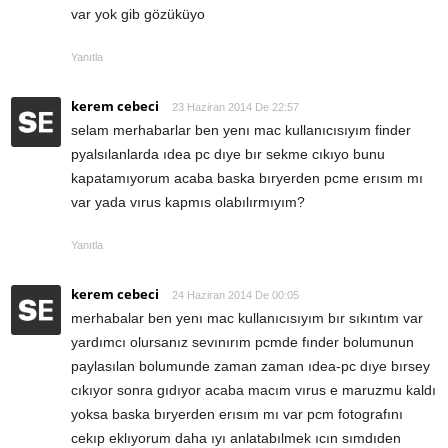
var yok gib gözüküyo
Yanıtla
kerem cebeci
23 Haziran 2014 De 22:57
selam merhabarlar ben yenı mac kullanıcısıyım finder
pyalsılanlarda ıdea pc dıye bır sekme cıkıyo bunu
kapatamıyorum acaba baska bıryerden pcme erısım mı
var yada vırus kapmıs olabılırmıyım?
Yanıtla
kerem cebeci
24 Haziran 2014 De 00:05
merhabalar ben yenı mac kullanıcısıyım bır sıkıntım var
yardımcı olursanız sevınırım pcmde fınder bolumunun
paylasılan bolumunde zaman zaman ıdea-pc dıye bırsey
cıkıyor sonra gıdıyor acaba macım vırus e maruzmu kaldı
yoksa baska bıryerden erısım mı var pcm fotografını
cekıp eklıyorum daha ıyı anlatabılmek ıcın sımdıden