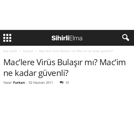
Ana Sayfa
İpuçları
Mac’lere Virüs Bulaşır mı? Mac’im ne kadar güvenli?
Mac’lere Virüs Bulaşır mı? Mac’im
ne kadar güvenli?
Yazar:
Furkan
-
02 Haziran 2011
41