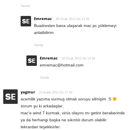
Yanıtla
Emremac
28 Ocak 2012 De 13:36
Buadresten bana ulaşarak mac pc yüklemeyi
anlatbilirim
Yanıtla
Emremac
28 Ocak 2012 De 13:36
emremac@hotmail.com
Yanıtla
yagmur
22 Aralık 2011 De 17:09
acemilik yazıma vurmuş olmalı soruyu silmişim :S
sorum şu ki arkadaşlar;
mac’e wind 7 kurmak, virüs olayını mı getirir beraberinde
ya da herhangi başka ne sıkıntılı durum olabilir.
tekrardan teşekkürler.