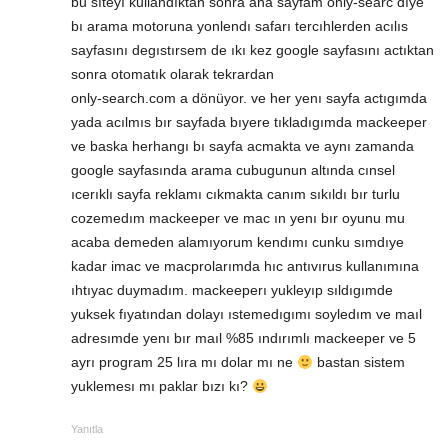
bu sıteyı kullandıktan sonra ana sayfam only-searc dıye
bı arama motoruna yonlendı safarı tercıhlerden acılıs
sayfasını degıstırsem de ıkı kez google sayfasını actıktan
sonra otomatık olarak tekrardan
only-search.com a dönüyor. ve her yenı sayfa actıgımda
yada acılmıs bır sayfada bıyere tıkladıgımda mackeeper
ve baska herhangı bı sayfa acmakta ve aynı zamanda
google sayfasında arama cubugunun altında cınsel
ıcerıklı sayfa reklamı cıkmakta canım sıkıldı bır turlu
cozemedım mackeeper ve mac ın yenı bır oyunu mu
acaba demeden alamıyorum kendımı cunku sımdıye
kadar imac ve macprolarımda hıc antıvırus kullanımına
ıhtıyac duymadım. mackeeperı yukleyıp sıldıgımde
yuksek fıyatından dolayı ıstemedıgımı soyledım ve maıl
adresımde yenı bır maıl %85 ındırımlı mackeeper ve 5
ayrı program 25 lıra mı dolar mı ne
bastan sistem
yuklemesı mı paklar bızı kı?
Yanıtla