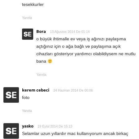
tesekkurler
Yanıtla
Bora
13 Ağustos 2014 De 01:14
o büyük ihtimalle ev veya iş ağınızı paylaşıma
açtığınız için o ağa bağlı ve paylaşıma açık
cihazları gösteriyor yardımcı olabildiysem ne mutlu
bana
Yanıtla
kerem cebeci
24 Haziran 2014 De 00:06
foto
Yanıtla
yasko
19 Eylül 2014 De 15:13
Selamlar uzun yıllardır mac kullanıyorum ancak birkaç