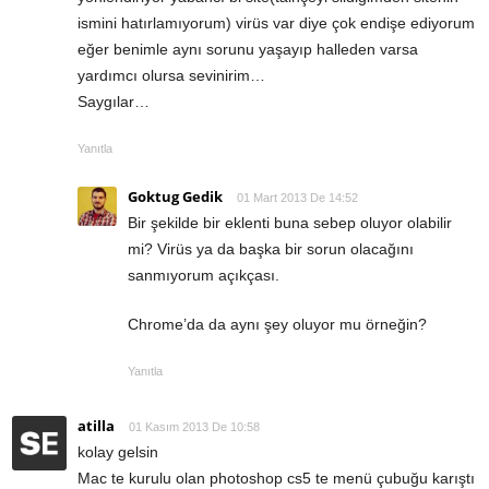
ismini hatırlamıyorum) virüs var diye çok endişe ediyorum
eğer benimle aynı sorunu yaşayıp halleden varsa
yardımcı olursa sevinirim…
Saygılar…
Yanıtla
Goktug Gedik
01 Mart 2013 De 14:52
Bir şekilde bir eklenti buna sebep oluyor olabilir
mi? Virüs ya da başka bir sorun olacağını
sanmıyorum açıkçası.
Chrome’da da aynı şey oluyor mu örneğin?
Yanıtla
atilla
01 Kasım 2013 De 10:58
kolay gelsin
Mac te kurulu olan photoshop cs5 te menü çubuğu karıştı