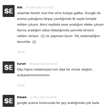
Aslı
05 Şubat 2015 De 14:57
selamlar benim mac’ime virüs bulaştı galiba. Google da
arama çubuğuna birşey yazdığımda ilk sayfa komple
reklam çıkıyor. ikinci sayfada esas aradığım siteler çıkıyor.
Ayrıca aradığım siteyi tıkladığımda yanında birsürü
reklam veriyor. :((( ne yapmam lazım. Hiç anlamadığım
durumlar :(((
Yanıtla
turan
08 Şubat 2015 De 00:56
http://spns.rotatemyad.com
diye bir virüse ulaştım…
acilyardımmmmmmm
Yanıtla
Hasan
17 Mart 2015 De 00:08
google arama motorunda bir şey arattığımda çok fazla