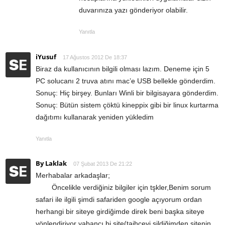
duvarınıza yazı gönderiyor olabilir.
Yanıtla
iYusuf
17 Ağustos 2012 De 18:37
Biraz da kullanıcının bilgili olması lazım. Deneme için 5
PC solucanı 2 truva atını mac’e USB bellekle gönderdim.
Sonuç: Hiç birşey. Bunları Winli bir bilgisayara gönderdim.
Sonuç: Bütün sistem çöktü kineppix gibi bir linux kurtarma
dağıtımı kullanarak yeniden yükledim
Yanıtla
By Laklak
07 Şubat 2013 De 21:22
Merhabalar arkadaşlar;
Öncelikle verdiğiniz bilgiler için tşkler,Benim sorum
safari ile ilgili şimdi safariden google açıyorum ordan
herhangi bir siteye girdiğimde direk beni başka siteye
yönlendiriyor yabancı bi site(taihçeyi sildiğimden sitenin