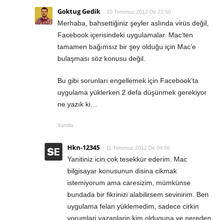
Goktug Gedik
10 Temmuz 2012 De 22:50
Merhaba, bahsettiğiniz şeyler aslında virüs değil,
Facebook içerisindeki uygulamalar. Mac’ten
tamamen bağımsız bir şey olduğu için Mac’e
bulaşması söz konusu değil.
Bu gibi sorunları engellemek için Facebook’ta
uygulama yüklerken 2 defa düşünmek gerekiyor
ne yazık ki…
Yanıtla
Hkn-12345
11 Temmuz 2012 De 04:56
Yanitiniz icin cok tesekkür ederim. Mac
bilgisayar konusunun disina cikmak
istemiyorum ama caresizim, mümkünse
bundada bir fikrinizi alabilirsem sevinirim. Ben
uygulama felan yüklemedim, sadece cirkin
yorumlari yazanlarin kim olduguna ve nereden