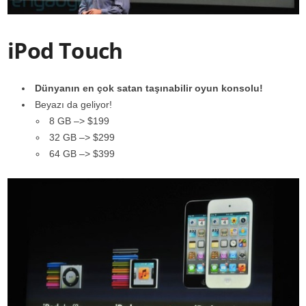
iPod Touch
Dünyanın en çok satan taşınabilir oyun konsolu!
Beyazı da geliyor!
8 GB –> $199
32 GB –> $299
64 GB –> $399