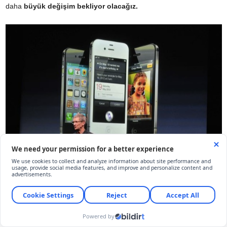
daha
büyük değişim bekliyor olacağız.
Apple bizi bu akşam belki biraz üzdü, beklentilerimizi karşılayamadı
belki… Tim Cook için şanssız bir gece…
Ancak iPhone 4’ün de
hala çok çok iyi bir cihaz olduğunu unutmamak gerekiyor…