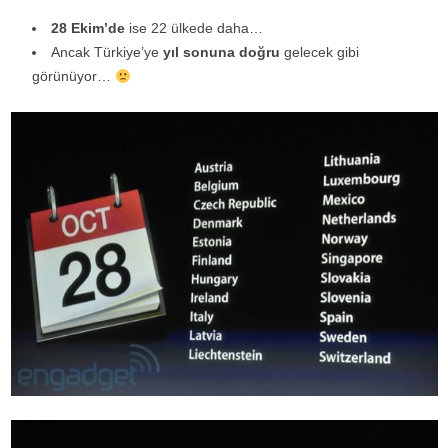
28 Ekim’de
ise 22 ülkede daha…
Ancak Türkiye’ye
yıl sonuna doğru
gelecek gibi
görünüyor…