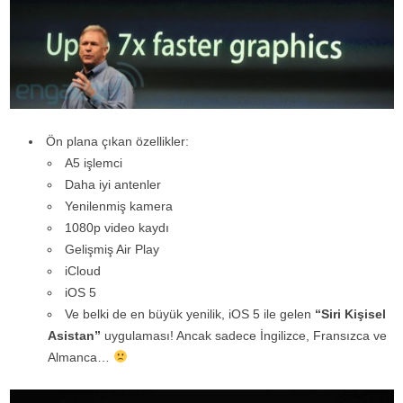
Ön plana çıkan özellikler:
A5 işlemci
Daha iyi antenler
Yenilenmiş kamera
1080p video kaydı
Gelişmiş Air Play
iCloud
iOS 5
Ve belki de en büyük yenilik, iOS 5 ile gelen
“Siri Kişisel
Asistan”
uygulaması! Ancak sadece İngilizce, Fransızca ve
Almanca…