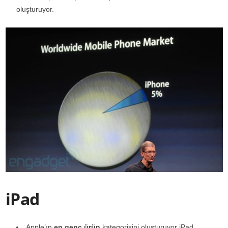
oluşturuyor.
iPad
Apple’ın
en genç ürün
kategorisini oluşturuyor iPad.