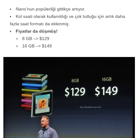
Nano’nun popülerliği gittikçe artıyor.
Kol saati olarak kullanıldığı ve çok tuttuğu için artık daha
fazla saat formatı da eklenmiş.
Fiyatlar da düşmüş!
8 GB –> $129
16 GB –> $149