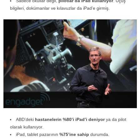
Sadece okullar değil,
pilotlar da iPad kullanıyor
. Uçuş
bilgileri, dokümanlar ve kılavuzlar da iPad’e girmiş.
ABD’deki
hastanelerin %80’i iPad’i deniyor
ya da pilot
olarak kullanıyor.
iPad, tablet pazarının
%75’ine sahip
durumda.