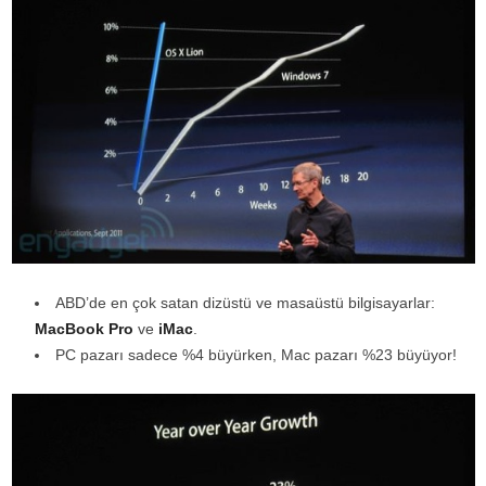
ABD’de en çok satan dizüstü ve masaüstü bilgisayarlar:
MacBook Pro
ve
iMac
.
PC pazarı sadece %4 büyürken, Mac pazarı %23 büyüyor!