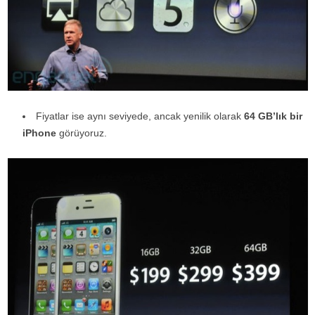
Fiyatlar ise aynı seviyede, ancak yenilik olarak
64 GB’lık bir
iPhone
görüyoruz.