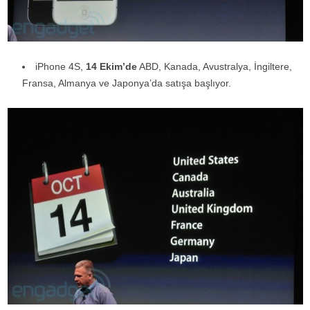
iPhone 4S,
14 Ekim’de
ABD, Kanada, Avustralya, İngiltere,
Fransa, Almanya ve Japonya’da satışa başlıyor.