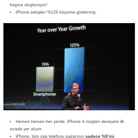
başına oluşturuyor!
iPhone satışları %125 büyüme göstermiş.
Hemen hemen her yerde, iPhone 4 müşteri deneyimi ilk
sırada yer alıyor.
iPhone, tüm cep telefonu pazarının
sadece %5’ini