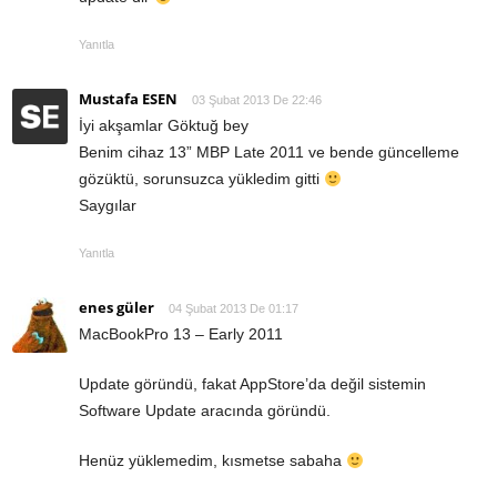
Yanıtla
Mustafa ESEN
03 Şubat 2013 De 22:46
İyi akşamlar Göktuğ bey
Benim cihaz 13” MBP Late 2011 ve bende güncelleme
gözüktü, sorunsuzca yükledim gitti
Saygılar
Yanıtla
enes güler
04 Şubat 2013 De 01:17
MacBookPro 13 – Early 2011
Update göründü, fakat AppStore’da değil sistemin
Software Update aracında göründü.
Henüz yüklemedim, kısmetse sabaha