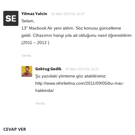
Yilmaz Yalcin
20 Mart 2013 De 10:07
Selam,
13″ Macbook Air yeni aldım. Söz konusu güncelleme
geldi. Cihazımın hangi yıla ait olduğunu nasıl öğreneblirim
(2011 – 2012 )
Yanıtla
Goktug Gedik
24 Mart 2013 De 12:21
Şu yazıdaki yönteme göz atabilirsiniz:
http://www.sihirlielma.com/2011/09/05/bu-mac-
hakkinda/
Yanıtla
CEVAP VER