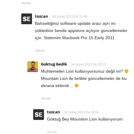
Yanıtla
tozcan
04 Şubat 2013 De 01:49
Bahsettiğiniz software update aracı ayrı mı
yüklediniz bende appstore açılıyor güncellemeler
için. Sistemim Macbook Pro 15 Early 2011
Yanıtla
Goktug Gedik
04 Şubat 2013 De 08:23
Muhtemelen Lion kullanıyorsunuz değil mi?
Mountain Lion ile birlikte güncellemeler de bu
ekrana eklendi…
Yanıtla
tozcan
04 Şubat 2013 De 08:54
Göktuğ Bey Mountion Lion kullanıyorum.
Yanıtla