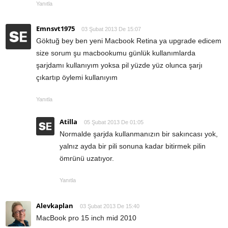
Yanıtla
Emnsvt1975
03 Şubat 2013 De 15:07
Göktuğ bey ben yeni Macbook Retina ya upgrade edicem
size sorum şu macbookumu günlük kullanımlarda
şarjdamı kullanıyım yoksa pil yüzde yüz olunca şarjı
çıkartıp öylemi kullanıyım
Yanıtla
Atilla
05 Şubat 2013 De 01:05
Normalde şarjda kullanmanızın bir sakıncası yok,
yalnız ayda bir pili sonuna kadar bitirmek pilin
ömrünü uzatıyor.
Yanıtla
Alevkaplan
03 Şubat 2013 De 15:40
MacBook pro 15 inch mid 2010