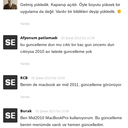
Gelmiş yükledik. Kapanıp açıldı. Öyle boyutu yüksek bir
uygulama da değil. Vardır bir bildikleri deyip yükledik.
Yanıtla
Afyonum patlamadı
03 Şubat 2013 De 12:38
bu guncelleme dun mu cıktı bır kac gun oncemı dun
cıktıysa 2010 aır latede guncelleme yok
Yanıtla
RCB
03 Şubat 2013 De 13:55
Benim de macbook air mid 2011, güncelleme görünüyor.
Yanıtla
Burak
03 Şubat 2013 De 13:56
Ben Mid2010 MacBookPro kullanıyorum. Bu güncelleme
benim menümde vardı ve hemen güncelledim.