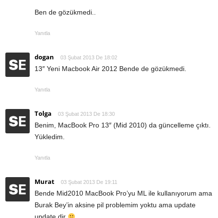
Ben de gözükmedi..
Yanıtla
dogan
03 Şubat 2013 De 18:02
13″ Yeni Macbook Air 2012 Bende de gözükmedi.
Yanıtla
Tolga
03 Şubat 2013 De 18:30
Benim, MacBook Pro 13″ (Mid 2010) da güncelleme çıktı.
Yükledim.
Yanıtla
Murat
03 Şubat 2013 De 19:11
Bende Mid2010 MacBook Pro’yu ML ile kullanıyorum ama
Burak Bey’in aksine pil problemim yoktu ama update
update dir