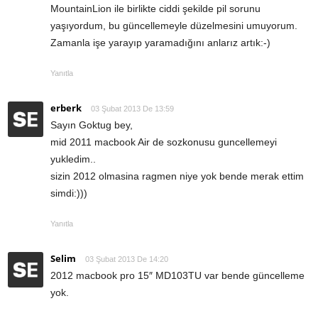
MountainLion ile birlikte ciddi şekilde pil sorunu
yaşıyordum, bu güncellemeyle düzelmesini umuyorum.
Zamanla işe yarayıp yaramadığını anlarız artık:-)
Yanıtla
erberk
03 Şubat 2013 De 13:59
Sayın Goktug bey,
mid 2011 macbook Air de sozkonusu guncellemeyi
yukledim..
sizin 2012 olmasina ragmen niye yok bende merak ettim
simdi:)))
Yanıtla
Selim
03 Şubat 2013 De 14:20
2012 macbook pro 15″ MD103TU var bende güncelleme
yok.