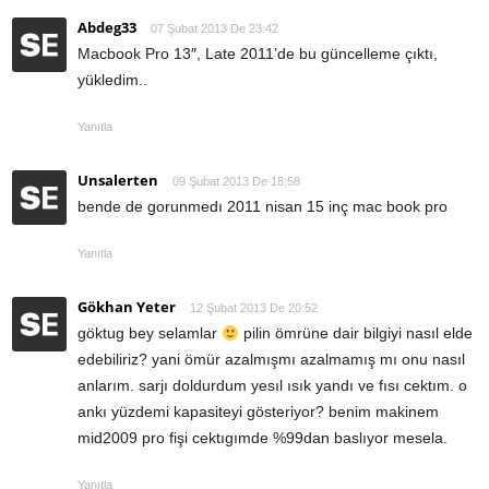
Abdeg33
07 Şubat 2013 De 23:42
Macbook Pro 13″, Late 2011’de bu güncelleme çıktı,
yükledim..
Yanıtla
Unsalerten
09 Şubat 2013 De 18:58
bende de gorunmedı 2011 nisan 15 inç mac book pro
Yanıtla
Gökhan Yeter
12 Şubat 2013 De 20:52
göktug bey selamlar
pilin ömrüne dair bilgiyi nasıl elde
edebiliriz? yani ömür azalmışmı azalmamış mı onu nasıl
anlarım. sarjı doldurdum yesıl ısık yandı ve fısı cektım. o
ankı yüzdemi kapasiteyi gösteriyor? benim makinem
mid2009 pro fişi cektıgımde %99dan baslıyor mesela.
Yanıtla