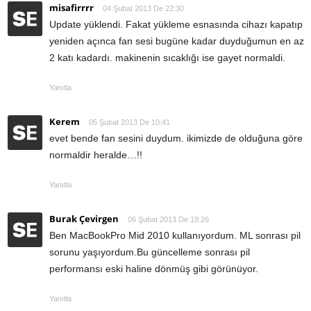
misafirrrr
04 Şubat 2013 De 22:30
Update yüklendi. Fakat yükleme esnasında cihazı kapatıp
yeniden açınca fan sesi bugüne kadar duyduğumun en az
2 katı kadardı. makinenin sıcaklığı ise gayet normaldi.
Yanıtla
Kerem
05 Şubat 2013 De 10:41
evet bende fan sesini duydum. ikimizde de olduğuna göre
normaldir heralde…!!
Yanıtla
Burak Çevirgen
06 Şubat 2013 De 19:26
Ben MacBookPro Mid 2010 kullanıyordum. ML sonrası pil
sorunu yaşıyordum.Bu güncelleme sonrası pil
performansı eski haline dönmüş gibi görünüyor.
Yanıtla