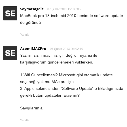
Seymasagdic
07 Şubat 2013 De 00:05
MacBook pro 13-inch mid 2010 benimde software update
de göründü
Yanıtla
AcemiMACPro
07 Şubat 2013 De 02:10
Yazilim sizin mac iniz için değildir uyarısı ile
karşılaşıyorum guncellemeleri yüklerken.
1.Wifi Guncellemesi2.Microsoft gibi otomatik update
seçeneği yok mu MAc pro için
3. Apple sekmesinden “Software Update” e tıkladıgımızda
gerekli butun updateleri arae mı?
Saygılarımla
Yanıtla