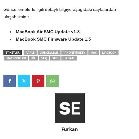
Güncellemelerle ilgili detaylı bilgiye aşağıdaki sayfalardan
ulaşabilirsiniz:
MacBook Air SMC Update v1.8
MacBook SMC Firmware Update 1.5
ETİKETLER
APPLE
GÜNCELLEME
IPHONETURKEY
MAC
MACBOOK
MACBOOK AIR
PIL
ŞARJ
SMC
UPDATE
Furkan