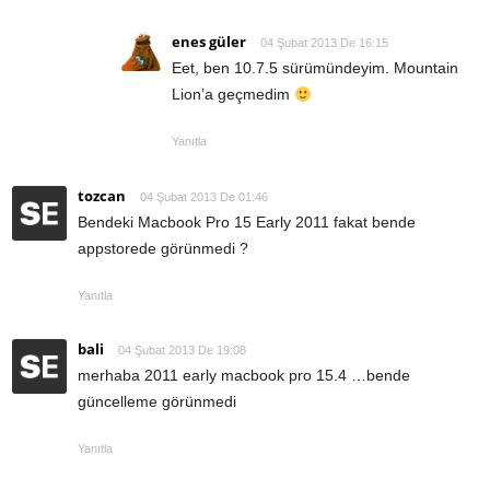
enes güler
04 Şubat 2013 De 16:15
Eet, ben 10.7.5 sürümündeyim. Mountain
Lion’a geçmedim
Yanıtla
tozcan
04 Şubat 2013 De 01:46
Bendeki Macbook Pro 15 Early 2011 fakat bende
appstorede görünmedi ?
Yanıtla
bali
04 Şubat 2013 De 19:08
merhaba 2011 early macbook pro 15.4 …bende
güncelleme görünmedi
Yanıtla