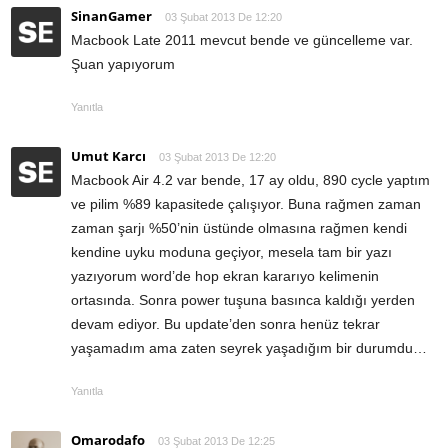
SinanGamer
03 Şubat 2013 De 12:20
Macbook Late 2011 mevcut bende ve güncelleme var.
Şuan yapıyorum
Yanıtla
Umut Karcı
03 Şubat 2013 De 12:20
Macbook Air 4.2 var bende, 17 ay oldu, 890 cycle yaptım
ve pilim %89 kapasitede çalışıyor. Buna rağmen zaman
zaman şarjı %50’nin üstünde olmasına rağmen kendi
kendine uyku moduna geçiyor, mesela tam bir yazı
yazıyorum word’de hop ekran kararıyo kelimenin
ortasında. Sonra power tuşuna basınca kaldığı yerden
devam ediyor. Bu update’den sonra henüz tekrar
yaşamadım ama zaten seyrek yaşadığım bir durumdu…
Yanıtla
Omarodafo
03 Şubat 2013 De 12:25